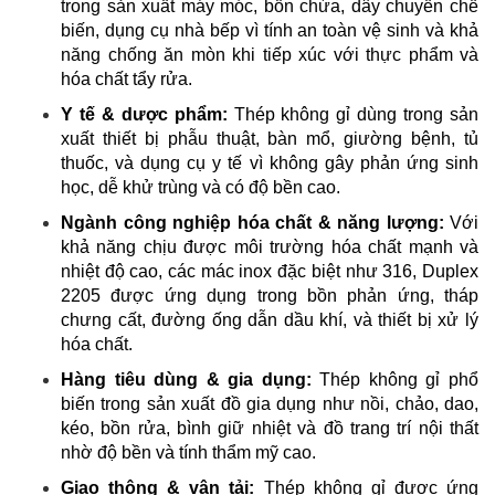
trong sản xuất máy móc, bồn chứa, dây chuyền chế
biến, dụng cụ nhà bếp vì tính an toàn vệ sinh và khả
năng chống ăn mòn khi tiếp xúc với thực phẩm và
hóa chất tẩy rửa.
Y tế & dược phẩm:
Thép không gỉ dùng trong sản
xuất thiết bị phẫu thuật, bàn mổ, giường bệnh, tủ
thuốc, và dụng cụ y tế vì không gây phản ứng sinh
học, dễ khử trùng và có độ bền cao.
Ngành công nghiệp hóa chất & năng lượng:
Với
khả năng chịu được môi trường hóa chất mạnh và
nhiệt độ cao, các mác inox đặc biệt như 316, Duplex
2205 được ứng dụng trong bồn phản ứng, tháp
chưng cất, đường ống dẫn dầu khí, và thiết bị xử lý
hóa chất.
Hàng tiêu dùng & gia dụng:
Thép không gỉ phổ
biến trong sản xuất đồ gia dụng như nồi, chảo, dao,
kéo, bồn rửa, bình giữ nhiệt và đồ trang trí nội thất
nhờ độ bền và tính thẩm mỹ cao.
Giao thông & vận tải:
Thép không gỉ được ứng