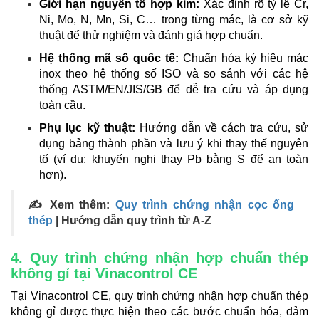
Giới hạn nguyên tố hợp kim:
Xác định rõ tỷ lệ Cr,
Ni, Mo, N, Mn, Si, C… trong từng mác, là cơ sở kỹ
thuật để thử nghiệm và đánh giá hợp chuẩn.
Hệ thống mã số quốc tế:
Chuẩn hóa ký hiệu mác
inox theo hệ thống số ISO và so sánh với các hệ
thống ASTM/EN/JIS/GB để dễ tra cứu và áp dụng
toàn cầu.
Phụ lục kỹ thuật:
Hướng dẫn về cách tra cứu, sử
dụng bảng thành phần và lưu ý khi thay thế nguyên
tố (ví dụ: khuyến nghị thay Pb bằng S để an toàn
hơn).
✍ Xem thêm:
Quy trình chứng nhận cọc ống
thép
| Hướng dẫn quy trình từ A-Z
4. Quy trình chứng nhận hợp chuẩn thép
không gỉ tại Vinacontrol CE
Tại Vinacontrol CE, quy trình chứng nhận hợp chuẩn thép
không gỉ được thực hiện theo các bước chuẩn hóa, đảm