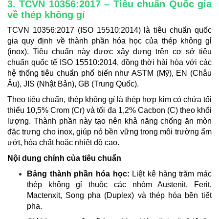
3. TCVN 10356:2017 – Tiêu chuẩn Quốc gia
về thép không gỉ
TCVN 10356:2017 (ISO 15510:2014) là tiêu chuẩn quốc
gia quy định về thành phần hóa học của thép không gỉ
(inox). Tiêu chuẩn này được xây dựng trên cơ sở tiêu
chuẩn quốc tế ISO 15510:2014, đồng thời hài hòa với các
hệ thống tiêu chuẩn phổ biến như ASTM (Mỹ), EN (Châu
Âu), JIS (Nhật Bản), GB (Trung Quốc).
Theo tiêu chuẩn, thép không gỉ là thép hợp kim có chứa tối
thiểu 10,5% Crom (Cr) và tối đa 1,2% Cacbon (C) theo khối
lượng. Thành phần này tạo nên khả năng chống ăn mòn
đặc trưng cho inox, giúp nó bền vững trong môi trường ẩm
ướt, hóa chất hoặc nhiệt độ cao.
Nội dung chính của tiêu chuẩn
Bảng thành phần hóa học:
Liệt kê hàng trăm mác
thép không gỉ thuộc các nhóm Austenit, Ferit,
Mactenxit, Song pha (Duplex) và thép hóa bền tiết
pha.