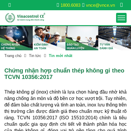
1800.6083
vnce@vnce.vn
Trang chủ
Tin tức
Tin mới nhất
Chứng nhận hợp chuẩn thép không gỉ theo
TCVN 10356:2017
Thép không gỉ (inox) chính là lựa chọn hàng đầu nhờ khả
năng chống ăn mòn và độ bền cơ học vượt trội. Tuy nhiên,
để đảm bảo chất lượng và tính an toàn, inox lưu thông trên
thị trường cần được đánh giá theo chuẩn mực kỹ thuật rõ
ràng. TCVN 10356:2017 (ISO 15510:2014) chính là tiêu
chuẩn quốc gia quy định chi tiết về thành phần hóa học
của thép không gỉ, đóng vai trò nền tảng cho quá trình