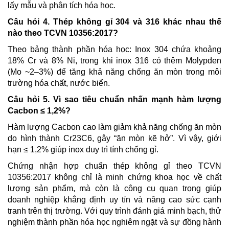
lấy mẫu và phân tích hóa học.
Câu hỏi 4. Thép không gỉ 304 và 316 khác nhau thế
nào theo TCVN 10356:2017?
Theo bảng thành phần hóa học: Inox 304 chứa khoảng
18% Cr và 8% Ni, trong khi inox 316 có thêm Molypden
(Mo ~2–3%) để tăng khả năng chống ăn mòn trong môi
trường hóa chất, nước biển.
Câu hỏi 5. Vì sao tiêu chuẩn nhấn mạnh hàm lượng
Cacbon ≤ 1,2%?
Hàm lượng Cacbon cao làm giảm khả năng chống ăn mòn
do hình thành Cr23C6, gây “ăn mòn kẽ hở”. Vì vậy, giới
hạn ≤ 1,2% giúp inox duy trì tính chống gỉ.
Chứng nhận hợp chuẩn thép không gỉ theo TCVN
10356:2017 không chỉ là minh chứng khoa học về chất
lượng sản phẩm, mà còn là công cụ quan trọng giúp
doanh nghiệp khẳng định uy tín và nâng cao sức cạnh
tranh trên thị trường. Với quy trình đánh giá minh bạch, thử
nghiệm thành phần hóa học nghiêm ngặt và sự đồng hành