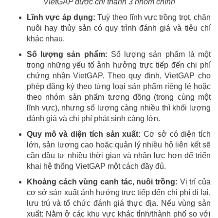
VietGAP được chi thành 3 nhóm chính
Lĩnh vực áp dụng:
Tuỳ theo lĩnh vực trồng trọt, chăn
nuôi hay thủy sản có quy trình đánh giá và tiêu chí
khác nhau.
Số lượng sản phẩm:
Số lượng sản phẩm là một
trong những yếu tố ảnh hưởng trực tiếp đến chi phí
chứng nhận VietGAP. Theo quy định, VietGAP cho
phép đăng ký theo từng loại sản phẩm riêng lẻ hoặc
theo nhóm sản phẩm tương đồng (trong cùng một
lĩnh vực), nhưng số lượng càng nhiều thì khối lượng
đánh giá và chi phí phát sinh càng lớn.
Quy mô và diện tích sản xuất:
Cơ sở có diện tích
lớn, sản lượng cao hoặc quản lý nhiều hộ liên kết sẽ
cần đầu tư nhiều thời gian và nhân lực hơn để triển
khai hệ thống VietGAP một cách đầy đủ.
Khoảng cách vùng canh tác, nuôi trồng:
Vị trí của
cơ sở sản xuất ảnh hưởng trực tiếp đến chi phí đi lại,
lưu trú và tổ chức đánh giá thực địa. Nếu vùng sản
xuất: Nằm ở các khu vực khác tỉnh/thành phố so với