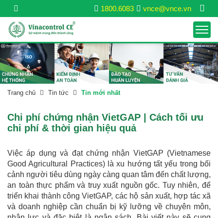
1800.6083
vnce@vnce.vn
Trang chủ
Tin tức
Tin mới nhất
Chi phí chứng nhận VietGAP | Cách tối ưu
chi phí & thời gian hiệu quả
Việc áp dụng và đạt chứng nhận VietGAP (Vietnamese
Good Agricultural Practices) là xu hướng tất yếu trong bối
cảnh người tiêu dùng ngày càng quan tâm đến chất lượng,
an toàn thực phẩm và truy xuất nguồn gốc. Tuy nhiên, để
triển khai thành công VietGAP, các hộ sản xuất, hợp tác xã
và doanh nghiệp cần chuẩn bị kỹ lưỡng về chuyên môn,
nhân lực và đặc biệt là ngân sách. Bài viết này sẽ cung