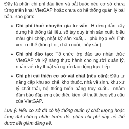
Đây là phần chi phí đầu tiên và bắt buộc nếu cơ sở chưa
từng triển khai VietGAP hoặc chưa có hệ thống quản lý bài
bản. Bao gồm:
Chi phí thuê chuyên gia tư vấn:
Hướng dẫn xây
dựng hệ thống tài liệu, sổ tay quy trình sản xuất, biểu
mẫu ghi chép, nhật ký sản xuất,… phù hợp với lĩnh
vực cụ thể (trồng trọt, chăn nuôi, thủy sản).
Chi phí đào tạo:
Tổ chức lớp đào tạo nhận thức
VietGAP và kỹ năng thực hành cho người quản lý,
nhân viên kỹ thuật và người lao động trực tiếp.
Chi phí cải thiện cơ sở vật chất (nếu cần):
Đầu tư
nâng cấp khu sơ chế, kho thuốc, nhà vệ sinh, khu xử
lý chất thải, hệ thống biển bảng truy xuất… nhằm
đảm bảo đáp ứng các điều kiện kỹ thuật theo yêu cầu
của VietGAP.
Lưu ý: Nếu cơ sở đã có hệ thống quản lý chất lượng hoặc
từng đạt chứng nhận trước đó, phần chi phí này có thể
được tiết giảm đáng kể.