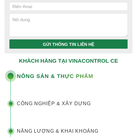
GỬI THÔNG TIN LIÊN HỆ
KHÁCH HÀNG TẠI VINACONTROL CE
NÔNG SẢN & THỰC PHẨM
CÔNG NGHIỆP & XÂY DỰNG
NĂNG LƯỢNG & KHAI KHOÁNG