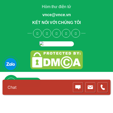
Hòm thư điện tử
vnce@vnce.vn
KẾT NỐI VỚI CHÚNG TÔI
1800.6083
Chat