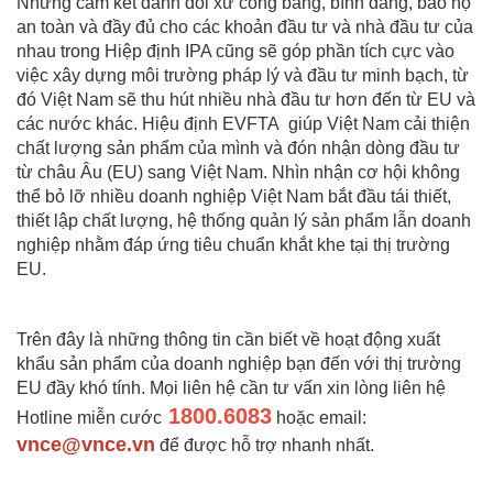
Những cam kết dành đối xử công bằng, bình đẳng, bảo hộ
an toàn và đầy đủ cho các khoản đầu tư và nhà đầu tư của
nhau trong Hiệp định IPA cũng sẽ góp phần tích cực vào
việc xây dựng môi trường pháp lý và đầu tư minh bạch, từ
đó Việt Nam sẽ thu hút nhiều nhà đầu tư hơn đến từ EU và
các nước khác. Hiệu định EVFTA giúp Việt Nam cải thiện
chất lượng sản phẩm của mình và đón nhận dòng đầu tư
từ châu Âu (EU) sang Việt Nam. Nhìn nhận cơ hội không
thể bỏ lỡ nhiều doanh nghiệp Việt Nam bắt đầu tái thiết,
thiết lập chất lượng, hệ thống quản lý sản phẩm lẫn doanh
nghiệp nhằm đáp ứng tiêu chuẩn khắt khe tại thị trường
EU.
Trên đây là những thông tin cần biết về hoạt động xuất
khẩu sản phẩm của doanh nghiệp bạn đến với thị trường
EU đầy khó tính. Mọi liên hệ cần tư vấn xin lòng liên hệ
1800.6083
Hotline miễn cước
hoặc email:
vnce@vnce.vn
để được hỗ trợ nhanh nhất.