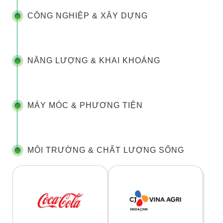
CÔNG NGHIỆP & XÂY DỰNG
NĂNG LƯỢNG & KHAI KHOÁNG
MÁY MÓC & PHƯƠNG TIỆN
MÔI TRƯỜNG & CHẤT LƯỢNG SỐNG