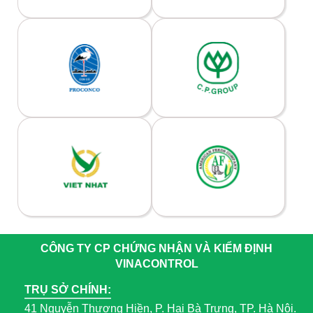
CÔNG TY CP CHỨNG NHẬN VÀ KIỂM ĐỊNH
VINACONTROL
TRỤ SỞ CHÍNH:
41 Nguyễn Thượng Hiền, P. Hai Bà Trưng, TP. Hà Nội.