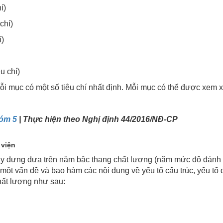
í)
chí)
í)
u chí)
i mục có một số tiêu chí nhất định. Mỗi mục có thể được xem x
hóm 5
| Thực hiện theo Nghị định 44/2016/NĐ-CP
 viện
xây dựng dựa trên năm bậc thang chất lượng (năm mức độ đánh 
 một vấn đề và bao hàm các nội dung về yếu tố cấu trúc, yếu tố 
hất lượng như sau: