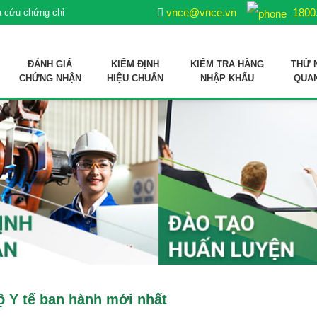
vnce@vnce.vn
1800
a cứu chứng chỉ
ĐÁNH GIÁ
KIỂM ĐỊNH
KIỂM TRA HÀNG
THỬ 
CHỨNG NHẬN
HIỆU CHUẨN
NHẬP KHẨU
QUA
ợp quy sản phẩm xử lý môi trường nuôi trồng thuỷ sản
 liệu sản xuất thức ăn thủy sản
Bộ Y tế ban hành mới nhất