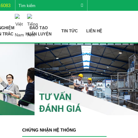
.6083
NGHIỆM
ĐÀO TẠO
TIN TỨC
LIÊN HỆ
N TRẮC
HUẤN LUYỆN
CHỨNG NHẬN HỆ THỐNG