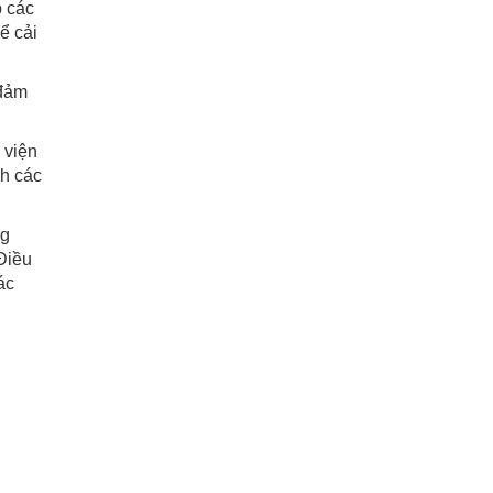
p các
ể cải
 đảm
 viện
nh các
ng
Điều
ác