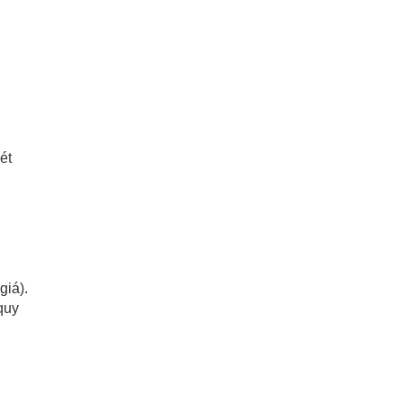
ét
giá).
quy