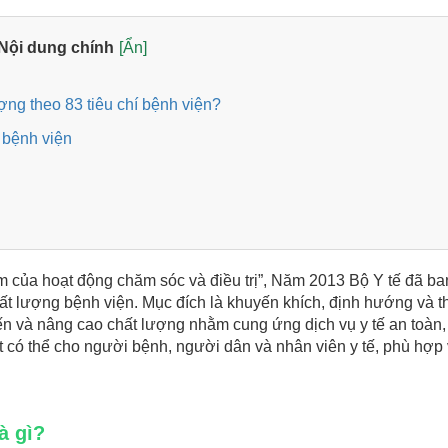
Nội dung chính
[Ẩn]
ợng theo 83 tiêu chí bệnh viện?
g bệnh viện
 của hoạt động chăm sóc và điều trị”, Năm 2013 Bộ Y tế đã ba
hất lượng bệnh viện. Mục đích là khuyến khích, định hướng và t
iến và nâng cao chất lượng nhằm cung ứng dịch vụ y tế an toàn,
t có thể cho người bệnh, người dân và nhân viên y tế, phù hợp
à gì?