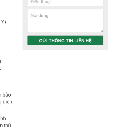
-BYT
GỬI THÔNG TIN LIÊN HỆ
g
t
m bảo
g dịch
ính
n thủ