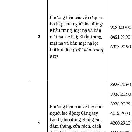
Phương tiện bảo vệ cơ quan
hô hấp cho người lao động:
9020.00.00
Khẩu trang, mặt nạ và bán
3
mặt nạ lọc bụi; Khẩu trang,
8421.39.90
mặt nạ và bán mặt nạ lọc
6307.90.90
hơi khí độc
(trừ khẩu trang
y tế)
3926.20.60
3926.20.90
3926.90.39
Phương tiện bảo vệ tay cho
người lao động: Găng tay
4015.19.00
bảo hộ lao động chống cắt,
4
4203.29.10
đâm thủng, cứa rách, cách