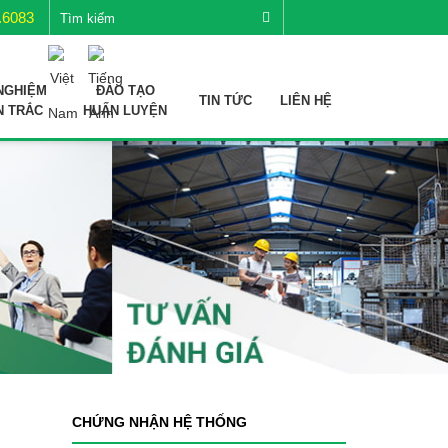
.6083
NGHIỆM
ĐÀO TẠO
TIN TỨC
LIÊN HỆ
N TRẮC
HUẤN LUYỆN
CHỨNG NHẬN HỆ THỐNG