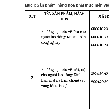
Mục I: Sản phẩm, hàng hóa phải thực hiện vi
TÊN SẢN PHẨM, HÀNG
STT
MÃ H
HÓA
6506.10.20
Phương tiện bảo vệ đầu cho
6506.10.30
1
người lao động: Mũ an toàn
công nghiệp
6506.10.90
Phương tiện bảo vệ mắt, mặt
3926.90.42
cho người lao động: Kính
2
hàn, mặt nạ hàn, chống vật
9004.90.50
văng bắn, tia cực tím