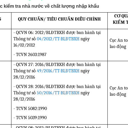
ệc kiểm tra nhà nước về chất lượng nhập khẩu
CƠ QU
S
QUY CHUẨN/ TIÊU CHUẨN ĐIỀU CHỈNH
KIỂM 
- QCVN 06: 2012/BLĐTBXH được ban hành tại
Thông tư số
04/2012/TT-BLĐTBXH
ngày
Cục An t
16/02/2012
lao động
- TCVN 2603:1987
- QCVN 27: 2016/BLĐTBXH được ban hành tại
Thông tư số
49/2016/TT-BLĐTBXH
ngày
28/12/2016
- QCVN 28: 2016/BLĐTBXH được ban hành tại
Cục An t
Thông tư số
50/2016/TT-BLĐTBXH
ngày
lao động
28/12/2016
- TCVN 5082:1990
- TCVN 5039:1990