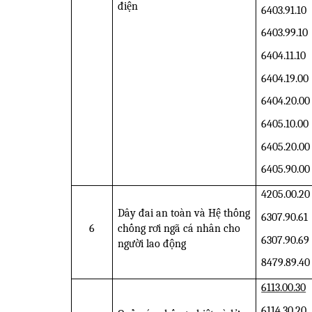
điện
6403.91.10
6403.99.10
6404.11.10
6404.19.00
6404.20.00
6405.10.00
6405.20.00
6405.90.00
4205.00.20
Dây đai an toàn và Hệ thống
6307.90.61
6
chống rơi ngã cá nhân cho
6307.90.69
người lao động
8479.89.40
6113.00.30
6114.30.20