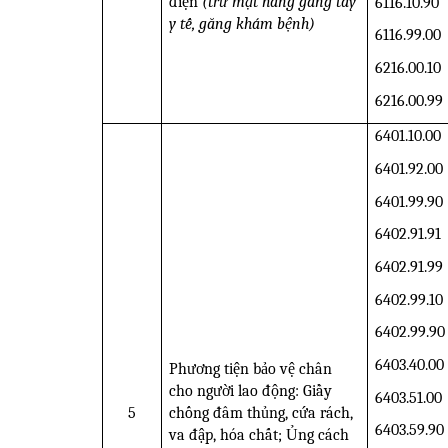
điện
(trừ mặt hàng găng tay
6116.10.90
y tế, găng khám bệnh)
6116.99.00
6216.00.10
6216.00.99
6401.10.00
6401.92.00
6401.99.90
6402.91.91
6402.91.99
6402.99.10
6402.99.90
6403.40.00
Phương tiện bảo vệ chân
cho người lao động: Giầy
6403.51.00
5
chống đâm thủng, cứa rách,
6403.59.90
va đập, hóa chất; Ủng cách