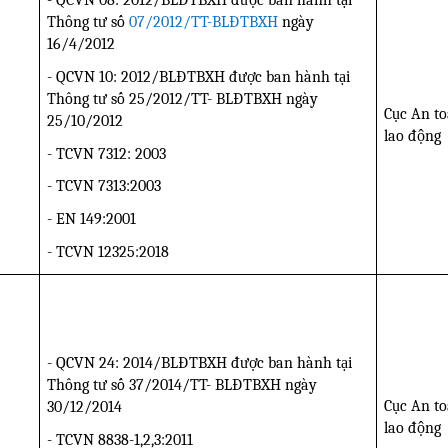
- QCVN 08: 2012/BLĐTBXH được ban hành tại
Thông tư số
07/2012/TT-BLĐTBXH
ngày
16/4/2012
- QCVN 10: 2012/BLĐTBXH được ban hành tại
Thông tư số 25/2012/TT-
BLĐTBXH
ngày
Cục An t
25/10/2012
lao động
- TCVN 7312: 2003
- TCVN 7313:2003
- EN 149:2001
- TCVN 12325:2018
- QCVN 24: 2014/BLĐTBXH được ban hành tại
Thông tư số 37/2014/TT-
BLĐTBXH
ngày
Cục An t
30/12/2014
lao động
- TCVN 8838-1,2,3:2011