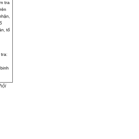
m tra
rên
nhận,
ổ
n, tổ
tra:
binh
hội