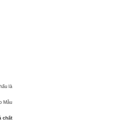
hẩu là
eo Mẫu
á chất