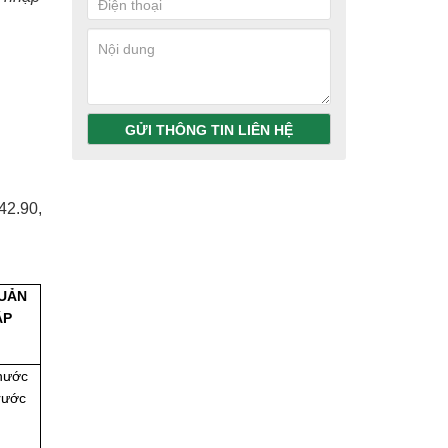
GỬI THÔNG TIN LIÊN HỆ
42.90,
QUẢN
ẬP
 nước
rước