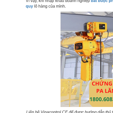
Vì vậy, khi nhập khẩu doanh nghiệp
bắt buộc ph
quy
lô hàng của mình.
Liên hệ Vinacontrol CE để được hướng dẫn thủ 