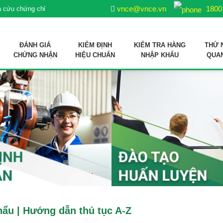
vnce@vnce.vn
1800
a cứu chứng chỉ
ĐÁNH GIÁ
KIỂM ĐỊNH
KIỂM TRA HÀNG
THỬ 
CHỨNG NHẬN
HIỆU CHUẨN
NHẬP KHẨU
QUA
ợp quy sản phẩm xử lý môi trường nuôi trồng thuỷ sản
 liệu sản xuất thức ăn thủy sản
hẩu | Hướng dẫn thủ tục A-Z