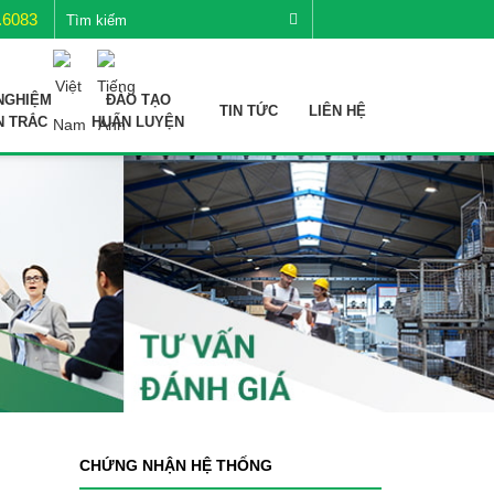
.6083
NGHIỆM
ĐÀO TẠO
TIN TỨC
LIÊN HỆ
N TRẮC
HUẤN LUYỆN
CHỨNG NHẬN HỆ THỐNG