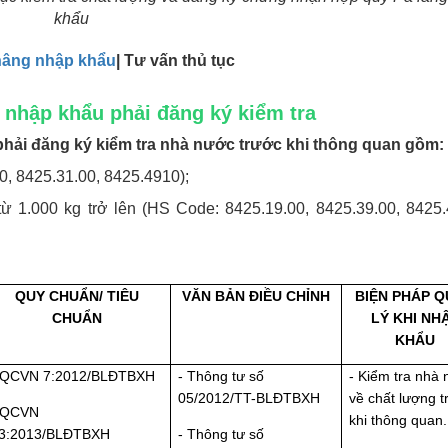
khẩu
 nâng nhập khẩu
| Tư vấn thủ tục
hi nhập khẩu phải đăng ký kiểm tra
u phải đăng ký kiểm tra nhà nước trước khi thông quan gồm:
0, 8425.31.00, 8425.4910);
 từ 1.000 kg trở lên (HS Code: 8425.19.00, 8425.39.00, 8425.
QUY CHUẨN/ TIÊU
VĂN BẢN ĐIỀU CHỈNH
BIỆN PHÁP 
CHUẨN
LÝ KHI NH
KHẨU
 QCVN 7:20
1
2/BLĐTBXH
- Thông tư số
- Kiểm tra nhà
05/2012/TT-BLĐTBXH
về chất lượng t
 QCVN
khi thông quan.
3:2013/BLĐTBXH
- Thông tư số