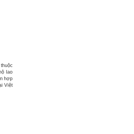
 thuộc
hộ lao
ận hợp
i Việt