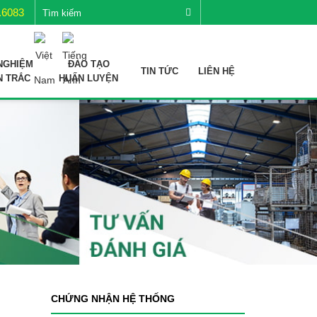
.6083
NGHIỆM
ĐÀO TẠO
TIN TỨC
LIÊN HỆ
N TRẮC
HUẤN LUYỆN
CHỨNG NHẬN HỆ THỐNG