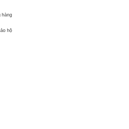
g hàng
 bảo hộ