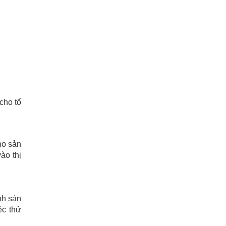
cho tổ
ho sản
ào thị
nh sản
ệc thử