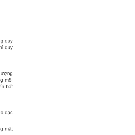
ng quy
hì quy
 lượng
ng môi
ến bất
đo đạc
ng mặt