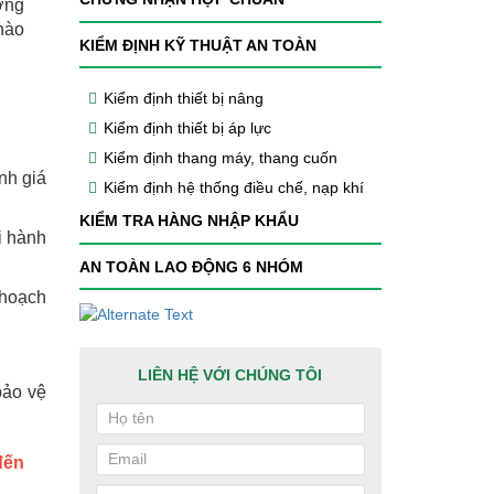
ợng
nào
KIỂM ĐỊNH KỸ THUẬT AN TOÀN
Kiểm định thiết bị nâng
Kiểm định thiết bị áp lực
Kiểm định thang máy, thang cuốn
nh giá
Kiểm định hệ thống điều chế, nạp khí
KIỂM TRA HÀNG NHẬP KHẨU
i hành
AN TOÀN LAO ĐỘNG 6 NHÓM
 hoạch
LIÊN HỆ VỚI CHÚNG TÔI
bảo vệ
đến