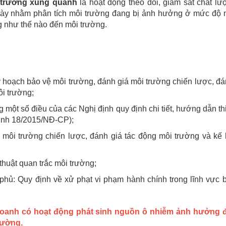
i trường xung quanh
là hoạt động theo dõi, giám sát chất lư
 này nhằm phân tích môi trường đang bị ảnh hưởng ở mức độ 
g như thế nào đến môi trường.
hoạch bảo vệ môi trường, đánh giá môi trường chiến lược, đá
i trường;
một số điều của các Nghị định quy định chi tiết, hướng dẫn th
định 18/2015/NĐ-CP);
môi trường chiến lược, đánh giá tác động môi trường và kế
uật quan trắc môi trường;
hủ: Quy định về xử phạt vi phạm hành chính trong lĩnh vực 
h doanh có hoạt động phát sinh nguồn ô nhiễm ảnh hưởng 
rường
.