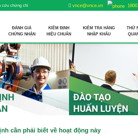
vnce@vnce.vn
1800
a cứu chứng chỉ
ĐÁNH GIÁ
KIỂM ĐỊNH
KIỂM TRA HÀNG
THỬ 
CHỨNG NHẬN
HIỆU CHUẨN
NHẬP KHẨU
QUA
ợp quy sản phẩm xử lý môi trường nuôi trồng thuỷ sản
 liệu sản xuất thức ăn thủy sản
ịnh cần phải biết về hoạt động này