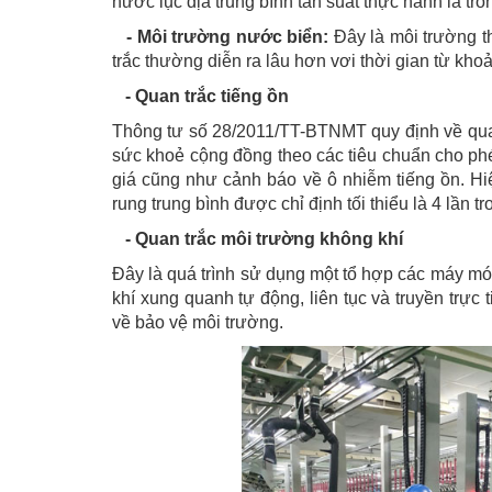
nước lục địa trung bình tần suất thực hành là tr
- Môi trường nước biển:
Đây là môi trường th
trắc thường diễn ra lâu hơn vơi thời gian từ kho
- Quan trắc tiếng ồn
Thông tư số 28/2011/TT-BTNMT quy định về qua
sức khoẻ cộng đồng theo các tiêu chuẩn cho ph
giá cũng như cảnh báo về ô nhiễm tiếng ồn. Hiệ
rung trung bình được chỉ định tối thiểu là 4 lần t
- Quan trắc môi trường không khí
Đây là quá trình sử dụng một tổ hợp các máy móc
khí xung quanh tự động, liên tục và truyền trực 
về bảo vệ môi trường.