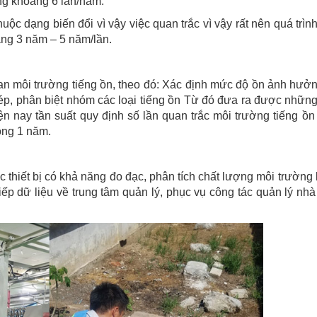
ong khoảng 6 lần/năm.
uộc dạng biến đổi vì vậy việc quan trắc vì vậy rất nên quá trìn
ảng 3 năm – 5 năm/lần.
n môi trường tiếng ồn, theo đó: Xác định mức độ ồn ảnh hưở
ép, phân biệt nhóm các loại tiếng ồn Từ đó đưa ra được nhữn
n nay tần suất quy định số lần quan trắc môi trường tiếng ồn
rong 1 năm.
 thiết bị có khả năng đo đạc, phân tích chất lượng môi trường
tiếp dữ liệu về trung tâm quản lý, phục vụ công tác quản lý nh