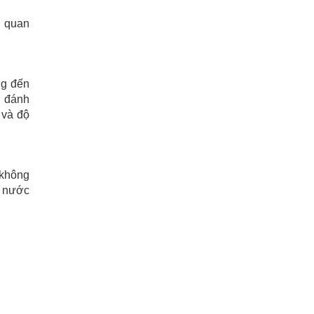
h quan
ng đến
g đánh
 và độ
 không
à nước