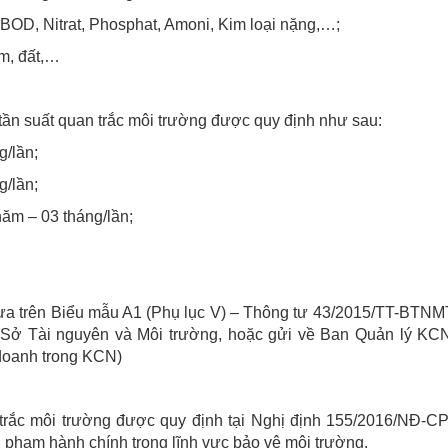
BOD, Nitrat, Phosphat, Amoni, Kim loại nặng,…;
m, đất,…
ần suất quan trắc môi trường được quy định như sau:
g/lần;
g/lần;
ăm – 03 tháng/lần;
ựa trên Biểu mẫu A1 (Phụ lục V) – Thông tư 43/2015/TT-BTNM
ề Sở Tài nguyên và Môi trường, hoặc gửi về Ban Quản lý KC
 doanh trong KCN)
trắc môi trường được quy định tại Nghị định 155/2016/NĐ-C
 phạm hành chính trong lĩnh vực bảo vệ môi trường.