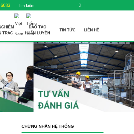
.6083
NGHIỆM
ĐÀO TẠO
TIN TỨC
LIÊN HỆ
N TRẮC
HUẤN LUYỆN
CHỨNG NHẬN HỆ THỐNG