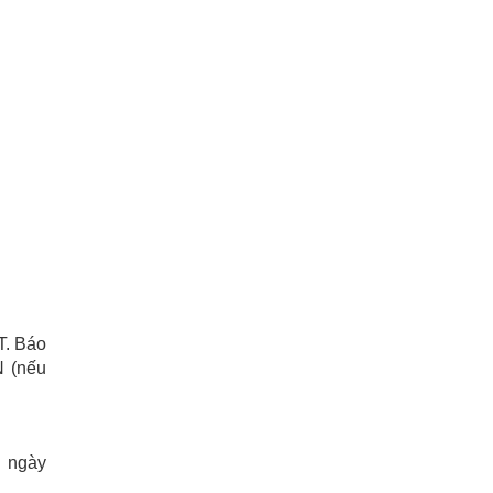
T. Báo
N (nếu
P ngày