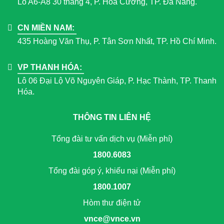
Lô A6-A8 30 tháng 4, P. Hòa Cường, TP. Đà Nẵng.
CN MIỀN NAM:
435 Hoàng Văn Thụ, P. Tân Sơn Nhất, TP. Hồ Chí Minh.
VP THANH HÓA:
Lô 06 Đại Lộ Võ Nguyên Giáp, P. Hạc Thành, TP. Thanh
Hóa.
THÔNG TIN LIÊN HỆ
Tổng đài tư vấn dịch vụ (Miễn phí)
1800.6083
Tổng đài góp ý, khiếu nại (Miễn phí)
1800.1007
Hòm thư điện tử
vnce@vnce.vn