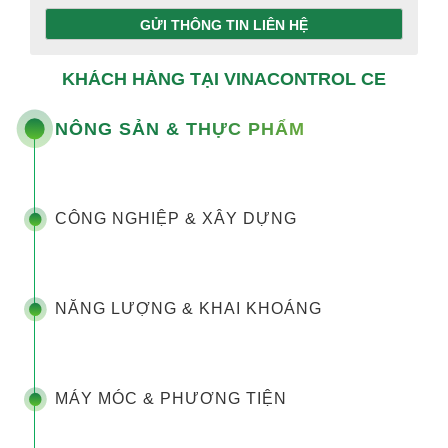
GỬI THÔNG TIN LIÊN HỆ
KHÁCH HÀNG TẠI VINACONTROL CE
NÔNG SẢN & THỰC PHẨM
CÔNG NGHIỆP & XÂY DỰNG
NĂNG LƯỢNG & KHAI KHOÁNG
MÁY MÓC & PHƯƠNG TIỆN