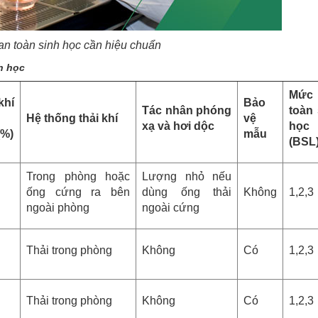
 an toàn sinh học cần hiệu chuẩn
nh học
Mức
khí
Bảo
Tác nhân phóng
toàn 
Hệ thống thải khí
vệ
xạ và hơi dộc
học
(%)
mẫu
(BSL
Trong phòng hoặc
Lượng nhỏ nếu
ống cứng ra bên
dùng ống thải
Không
1,2,3
ngoài phòng
ngoài cứng
Thải trong phòng
Không
Có
1,2,3
Thải trong phòng
Không
Có
1,2,3