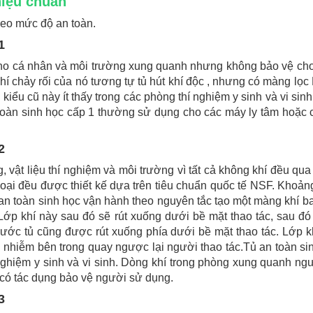
hiệu chuẩn
heo mức độ an toàn.
1
cho cá nhân và môi trường xung quanh nhưng không bảo vệ ch
hí chảy rối của nó tương tự tủ hút khí độc , nhưng có màng lọ
 kiểu cũ này ít thấy trong các phòng thí nghiệm y sinh và vi sin
 toàn sinh học cấp 1 thường sử dụng cho các máy ly tâm hoặc c
2
 vật liệu thí nghiệm và môi trường vì tất cả không khí đều qu
 loại đều được thiết kế dựa trên tiêu chuẩn quốc tế NSF. Khoả
 an toàn sinh học vận hành theo nguyên tắc tạo một màng khí b
 Lớp khí này sau đó sẽ rút xuống dưới bề mặt thao tác, sau đó 
rước tủ cũng được rút xuống phía dưới bề mặt thao tác. Lớp k
ị nhiễm bên trong quay ngược lại người thao tác.Tủ an toàn si
 nghiệm y sinh và vi sinh. Dòng khí trong phòng xung quanh ng
ủ có tác dụng bảo vệ người sử dụng.
3