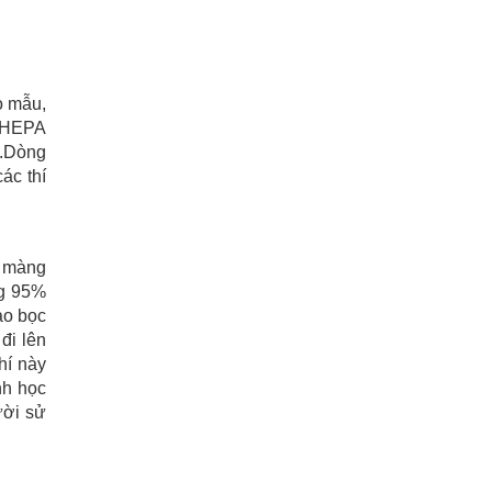
o mẫu,
c HEPA
h.Dòng
ác thí
a màng
ng 95%
ao bọc
đi lên
hí này
nh học
ười sử