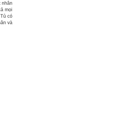
c nhân
cả mọi
 Tủ có
hân và