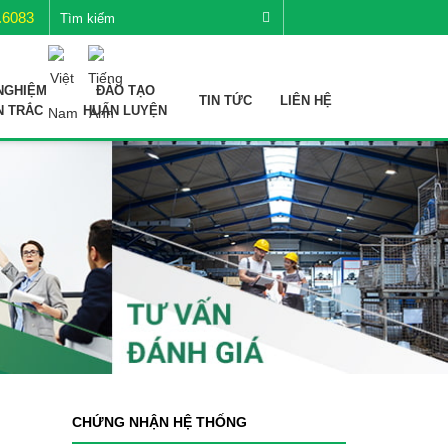
.6083
NGHIỆM
ĐÀO TẠO
TIN TỨC
LIÊN HỆ
N TRẮC
HUẤN LUYỆN
CHỨNG NHẬN HỆ THỐNG