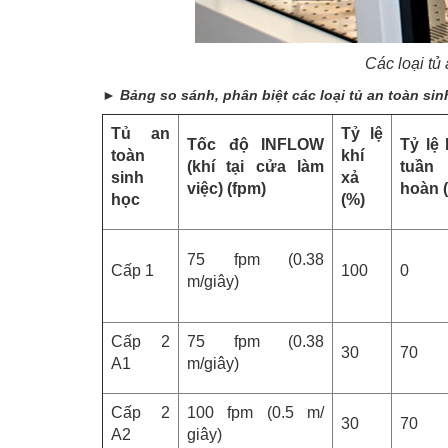
Các loại tủ
►
Bảng so sánh, phân biệt các loại tủ an toàn si
Tủ an
Tỷ lệ
Tốc độ INFLOW
Tỷ lệ 
toàn
khí
(khí tại cửa làm
tuần
sinh
xả
việc) (fpm)
hoàn 
học
(%)
75 fpm (0.38
Cấp 1
100
0
m/giây)
Cấp 2
75 fpm (0.38
30
70
A1
m/giây)
Cấp 2
100 fpm (0.5 m/
30
70
A2
giây)