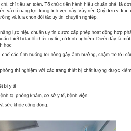
êu chí, chỉ tiêu an toàn. Tổ chức tiến hành hiệu chuẩn phải là đơ
c và có năng lực trong lĩnh vực này. Vậy nên Quý đơn vị khi h
lưỡng và lựa chọn đối tác uy tín, chuyên nghiệp.
ó năng lực hiệu chuẩn uy tín được cấp phép hoạt động hợp ph
ẩn thiết bị tại tổ chức uy tín, có kinh nghiệm. Dưới đây là một 
nh học.
 chế các tình huống lỗi hỏng gây ảnh hưởng, chậm trễ tới cô
phòng thí nghiệm với các trang thiết bị chất lượng được kiểm
t bị y tế;
nh tại phòng khám, cơ sở y tế, bệnh viện;
và sức khỏe cộng đồng.