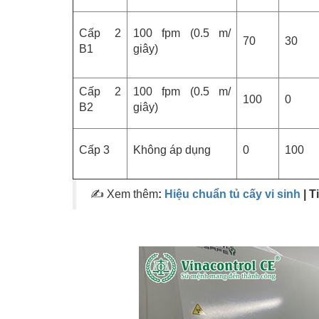
Cấp 2
100 fpm (0.5 m/
70
30
B1
giây)
Cấp 2
100 fpm (0.5 m/
100
0
B2
giây)
Cấp 3
Không áp dụng
0
100
✍ Xem thêm
:
Hiệu chuẩn tủ cấy vi sinh
| T