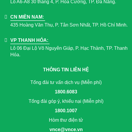
Lô A6-A8 30 tháng 4, P. Hòa Cường, TP. Đà Nẵng.
CN MIỀN NAM:
435 Hoàng Văn Thụ, P. Tân Sơn Nhất, TP. Hồ Chí Minh.
VP THANH HÓA:
Lô 06 Đại Lộ Võ Nguyên Giáp, P. Hạc Thành, TP. Thanh
Hóa.
THÔNG TIN LIÊN HỆ
Tổng đài tư vấn dịch vụ (Miễn phí)
1800.6083
Tổng đài góp ý, khiếu nại (Miễn phí)
1800.1007
Hòm thư điện tử
vnce@vnce.vn