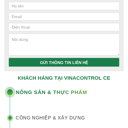
GỬI THÔNG TIN LIÊN HỆ
KHÁCH HÀNG TẠI VINACONTROL CE
NÔNG SẢN & THỰC PHẨM
CÔNG NGHIỆP & XÂY DỰNG