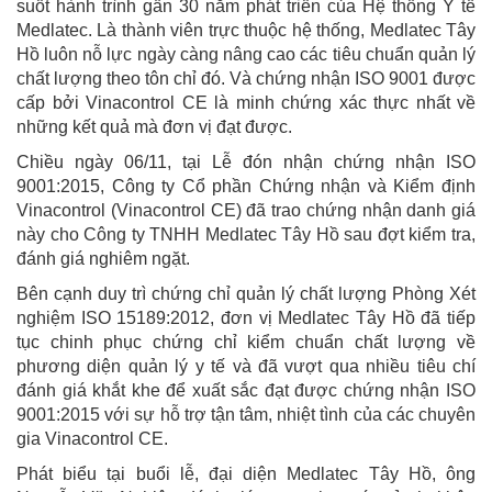
suốt hành trình gần 30 năm phát triển của Hệ thống Y tế
Medlatec. Là thành viên trực thuộc hệ thống, Medlatec Tây
Hồ luôn nỗ lực ngày càng nâng cao các tiêu chuẩn quản lý
chất lượng theo tôn chỉ đó. Và chứng nhận ISO 9001 được
cấp bởi Vinacontrol CE là minh chứng xác thực nhất về
những kết quả mà đơn vị đạt được.
Chiều ngày 06/11, tại Lễ đón nhận chứng nhận ISO
9001:2015, Công ty Cổ phần Chứng nhận và Kiểm định
Vinacontrol (Vinacontrol CE) đã trao chứng nhận danh giá
này cho Công ty TNHH Medlatec Tây Hồ sau đợt kiểm tra,
đánh giá nghiêm ngặt.
Bên cạnh duy trì chứng chỉ quản lý chất lượng Phòng Xét
nghiệm ISO 15189:2012, đơn vị Medlatec Tây Hồ đã tiếp
tục chinh phục chứng chỉ kiểm chuẩn chất lượng về
phương diện quản lý y tế và đã vượt qua nhiều tiêu chí
đánh giá khắt khe để xuất sắc đạt được chứng nhận ISO
9001:2015 với sự hỗ trợ tận tâm, nhiệt tình của các chuyên
gia Vinacontrol CE.
Phát biểu tại buổi lễ, đại diện Medlatec Tây Hồ, ông