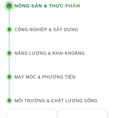
NÔNG SẢN & THỰC PHẨM
CÔNG NGHIỆP & XÂY DỰNG
NĂNG LƯỢNG & KHAI KHOÁNG
MÁY MÓC & PHƯƠNG TIỆN
MÔI TRƯỜNG & CHẤT LƯỢNG SỐNG