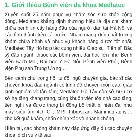
1. Giới thiệu Bệnh viện đa khoa Medlatec
Xuyên suốt 25 năm phục vụ chăm sóc sức khỏe cộng
đồng, Medlatec khẳng định thương hiệu là địa chỉ khám
chữa bệnh tin cậy hàng đầu của người dân tại Hà Nội và
các tỉnh thành trên cả nước. Nhằm mang đến chất lượng
khám chữa bệnh và phục vụ khách hàng được tốt nhất,
Medlatec Tây Hồ hợp tác cùng nhiều Giáo sư, Tiến sĩ, Bác
sỹ đầu ngành thuộc các bệnh viện, đại học lớn như Bệnh
viện Bạch Mai, Đại học Y Hà Nội, Bệnh viện Phổi, Bệnh
viện Phụ sản Trung Ương…
Bên cạnh chú trọng hội tụ đội ngũ chuyên gia, bác sĩ các
chuyên khoa đầu ngành có trình độ chuyên môn cao, giàu
kinh nghiệm và tận tâm; Medlatec Hồ Tây còn sở hữu cơ
sở hạ tầng khang trang, cùng khuôn viên tòa nhà cao tầng,
tiện nghi và được trang bị đồng bộ thiết bị hiện đại như
máy siêu âm 4D, CT, MRI, Fibroscan, Mammography,…
cho kết quả khám, chẩn chính xác và nhanh chóng.
Hiện tại, các phòng khám này đáp ứng đầy đủ các chuyên
khoa, dịch vụ y tế sau: