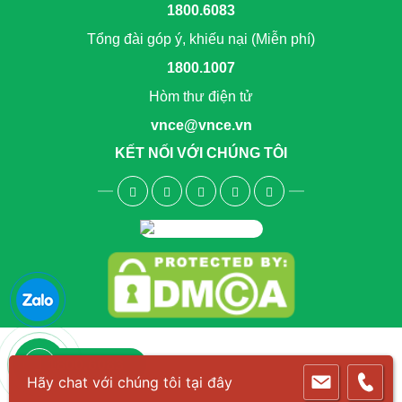
1800.6083
Tổng đài góp ý, khiếu nại (Miễn phí)
1800.1007
Hòm thư điện tử
vnce@vnce.vn
KẾT NỐI VỚI CHÚNG TÔI
1800.6083
Hãy chat với chúng tôi tại đây