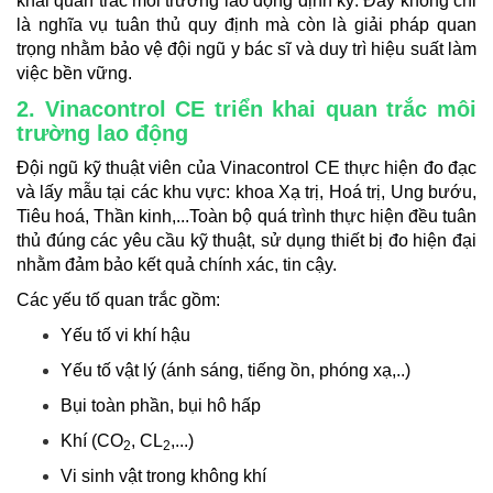
khai quan trắc môi trường lao động định kỳ. Đây không chỉ
là nghĩa vụ tuân thủ quy định mà còn là giải pháp quan
trọng nhằm bảo vệ đội ngũ y bác sĩ và duy trì hiệu suất làm
việc bền vững.
2. Vinacontrol CE triển khai quan trắc môi
trường lao động
Đội ngũ kỹ thuật viên của Vinacontrol CE thực hiện đo đạc
và lấy mẫu tại các khu vực: khoa Xạ trị, Hoá trị, Ung bướu,
Tiêu hoá, Thần kinh,...Toàn bộ quá trình thực hiện đều tuân
thủ đúng các yêu cầu kỹ thuật, sử dụng thiết bị đo hiện đại
nhằm đảm bảo kết quả chính xác, tin cậy.
Các yếu tố quan trắc gồm:
Yếu tố vi khí hậu
Yếu tố vật lý (ánh sáng, tiếng ồn, phóng xạ,..)
Bụi toàn phần, bụi hô hấp
Khí (CO
, CL
,...)
2
2
Vi sinh vật trong không khí