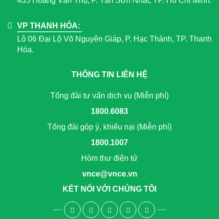
435 Hoàng Văn Thụ, P. Tân Sơn Nhất, TP. Hồ Chí Minh.
VP THANH HÓA:
Lô 06 Đại Lộ Võ Nguyên Giáp, P. Hạc Thành, TP. Thanh
Hóa.
THÔNG TIN LIÊN HỆ
Tổng đài tư vấn dịch vụ (Miễn phí)
1800.6083
Tổng đài góp ý, khiếu nại (Miễn phí)
1800.1007
Hòm thư điện tử
vnce@vnce.vn
KẾT NỐI VỚI CHÚNG TÔI