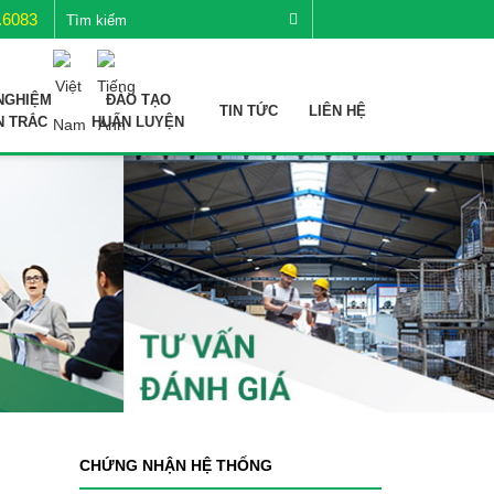
.6083
NGHIỆM
ĐÀO TẠO
TIN TỨC
LIÊN HỆ
N TRẮC
HUẤN LUYỆN
CHỨNG NHẬN HỆ THỐNG