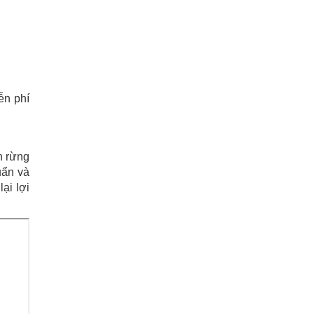
ễn phí
n rừng
uẩn và
ại lợi