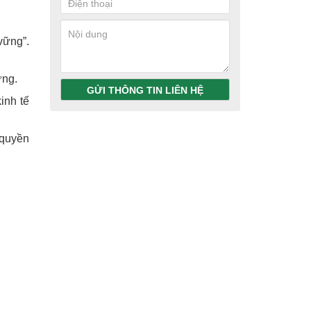
vững”.
ừng.
GỬI THÔNG TIN LIÊN HỆ
inh tế
 quyền