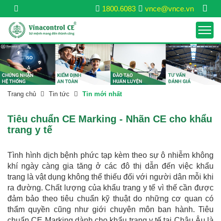
1800.6083
vnce@vnce.vn
Trang chủ
Tin tức
Tin mới nhất
Tiêu chuẩn CE Marking - Nhãn CE cho khẩu
trang y tế
Tình hình dịch bệnh phức tạp kèm theo sự ô nhiễm không
khí ngày càng gia tăng ở các đô thị dẫn đến việc khẩu
trang là vật dụng không thể thiếu đối với người dân mỗi khi
ra đường. Chất lượng của khẩu trang y tế vì thế cần được
đảm bảo theo tiêu chuẩn kỹ thuật do những cơ quan có
thẩm quyền cũng như giới chuyên môn ban hành. Tiêu
chuẩn CE Marking dành cho khẩu trang y tế tại Châu Âu là