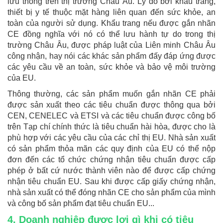
lưu thông trên thị trường Châu Âu. Lý do bởi khẩu trang,
thiết bị y tế thuộc mặt hàng liên quan đến sức khỏe, an
toàn của người sử dụng. Khẩu trang nếu được gắn nhãn
CE đồng nghĩa với nó có thể lưu hành tự do trong thị
trường Châu Âu, được pháp luật của Liên minh Châu Âu
công nhận, hay nói các khác sản phẩm đấy đáp ứng được
các yêu cầu về an toàn, sức khỏe và bảo vệ môi trường
của EU.
Thông thường, các sản phẩm muốn gắn nhãn CE phải
được sản xuất theo các tiêu chuẩn được thông qua bởi
CEN, CENELEC và ETSI và các tiêu chuẩn được công bố
trên Tạp chí chính thức là tiêu chuẩn hài hòa, được cho là
phù hợp với các yêu cầu của các chỉ thị EU. Nhà sản xuất
có sản phẩm thỏa mãn các quy định của EU có thể nộp
đơn đến các tổ chức chứng nhận tiêu chuẩn được cấp
phép ở bất cứ nước thành viên nào để được cấp chứng
nhận tiêu chuẩn EU. Sau khi được cấp giấy chứng nhận,
nhà sản xuất có thể đóng nhãn CE cho sản phẩm của mình
và công bố sản phẩm đạt tiêu chuẩn EU...
4. Doanh nghiệp được lợi gì khi có tiêu