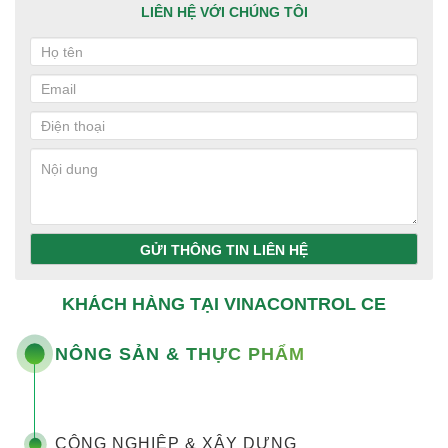
LIÊN HỆ VỚI CHÚNG TÔI
GỬI THÔNG TIN LIÊN HỆ
KHÁCH HÀNG TẠI VINACONTROL CE
NÔNG SẢN & THỰC PHẨM
CÔNG NGHIỆP & XÂY DỰNG