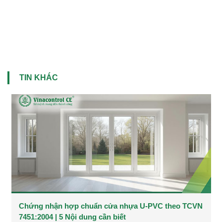
TIN KHÁC
Chứng nhận hợp chuẩn cửa nhựa U-PVC theo TCVN
7451:2004 | 5 Nội dung cần biết