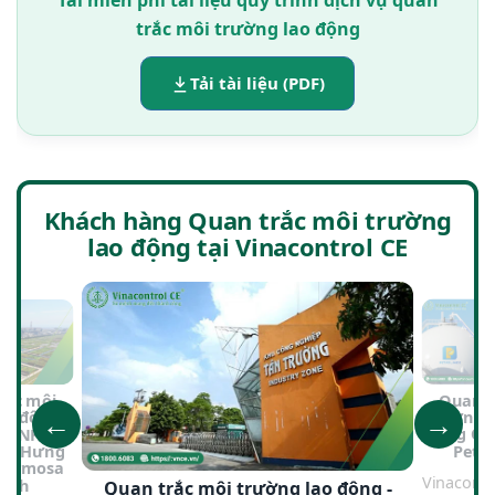
Tải miễn phí tài liệu quy trình dịch vụ quan
trắc môi trường lao động
Tải tài liệu (PDF)
Khách hàng Quan trắc môi trường
lao động tại Vinacontrol CE
Quan t
rắc môi
←
→
trường l
ao động -
Tổng Cô
y TNHH
Petr
ép Hưng
Formosa
Vinacontr
Tĩnh
Quan trắc môi trường lao động -