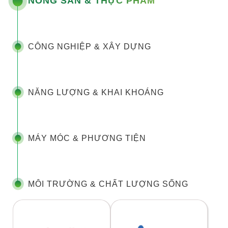
NÔNG SẢN & THỰC PHẨM
CÔNG NGHIỆP & XÂY DỰNG
NĂNG LƯỢNG & KHAI KHOÁNG
MÁY MÓC & PHƯƠNG TIỆN
MÔI TRƯỜNG & CHẤT LƯỢNG SỐNG