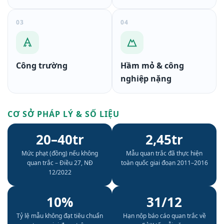
03
04
Công trường
Hầm mỏ & công
nghiệp nặng
CƠ SỞ PHÁP LÝ & SỐ LIỆU
20–40tr
2,45tr
Mức phạt (đồng) nếu không
Mẫu quan trắc đã thực hiện
quan trắc – Điều 27, NĐ
toàn quốc giai đoạn 2011–2016
12/2022
10%
31/12
Tỷ lệ mẫu không đạt tiêu chuẩn
Hạn nộp báo cáo quan trắc về