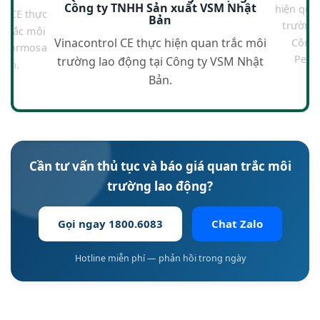
Công ty TNHH Sản xuất VSM Nhật
hiện qua
ol CE thực
Bản
trường 
 trắc môi
Công 
Vinacontrol CE thực hiện quan trắc môi
i Formosa
Petr
trường lao động tại Công ty VSM Nhật
ĩnh.
Bản.
Cần tư vấn thủ tục và báo giá quan trắc môi
trường lao động?
Gọi ngay 1800.6083
Chat Zalo
Hotline miễn phí — phản hồi trong ngày