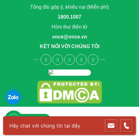
Tổng đài góp ý, khiếu nại (Miễn phí)
1800.1007
Hòm thư điện tử
vnce@vnce.vn
KẾT NỐI VỚI CHÚNG TÔI
1800.6083