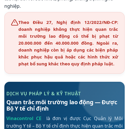
nghiệp.
Theo Điều 27, Nghị định 12/2022/NĐ-CP:
doanh nghiệp không thực hiện quan trắc
môi trường lao động có thể bị phạt từ
20.000.000 đến 40.000.000 đồng. Ngoài ra,
doanh nghiệp còn bị áp dụng các biện pháp
khắc phục hậu quả hoặc các hình thức xử
phạt bổ sung khác theo quy định pháp luật.
DỊCH VỤ PHÁP LÝ & KỸ THUẬT
Quan trắc môi trường lao động — Được
Bộ Y tế chỉ định
Vinacontrol CE
là đơn vị được Cục Quản lý Môi
trường Y tế – Bộ Y tế chỉ định thực hiện quan trắc môi