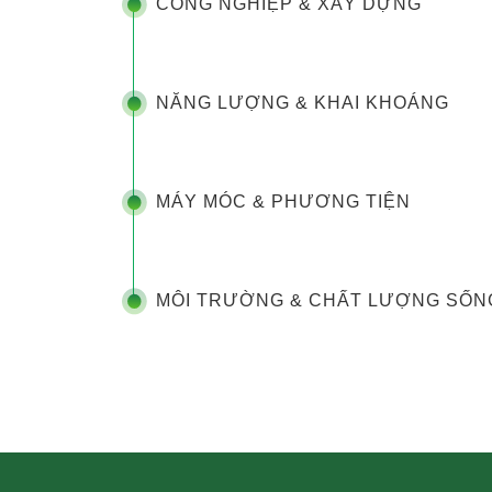
CÔNG NGHIỆP & XÂY DỰNG
NĂNG LƯỢNG & KHAI KHOÁNG
MÁY MÓC & PHƯƠNG TIỆN
MÔI TRƯỜNG & CHẤT LƯỢNG SỐN