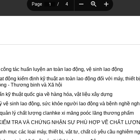
ng tác huấn luyện an toàn lao động, vệ sinh lao động
ộng kiểm định kỹ thuật an toàn lao động đối với máy, thiết bị,
ộng - Thương binh và Xã hội
kỹ thuật quốc gia về hàng hóa, vật liệu xây dựng
 vệ sinh lao động, sức khỏe người lao động và bệnh nghề ngh
quản lý chất lượng clanhke xi măng poóc lăng thương phẩm
 KIỂM TRA VÀ CHỨNG NHẬN SỰ PHÙ HỢP VỀ CHẤT LƯỢ
c các loại máy, thiết bị, vật tư, chất có yêu cầu nghiêm ngặ