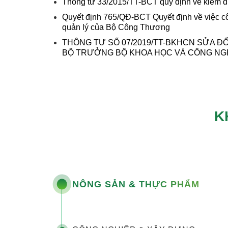
Thông tư 33/2015/TT-BCT quy định về kiểm định
Quyết định 765/QĐ-BCT Quyết định về việc c
quản lý của Bộ Công Thương
THÔNG TƯ SỐ 07/2019/TT-BKHCN SỬA ĐỔ
BỘ TRƯỞNG BỘ KHOA HỌC VÀ CÔNG NGH
K
NÔNG SẢN & THỰC PHẨM