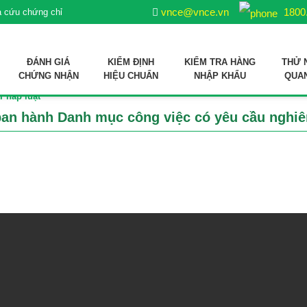
vnce@vnce.vn
1800
a cứu chứng chỉ
ĐÁNH GIÁ
KIỂM ĐỊNH
KIỂM TRA HÀNG
THỬ 
CHỨNG NHẬN
HIỆU CHUẨN
NHẬP KHẨU
QUA
 Pháp luật
ợp quy sản phẩm xử lý môi trường nuôi trồng thuỷ sản
 liệu sản xuất thức ăn thủy sản
n hành Danh mục công việc có yêu cầu nghiêm