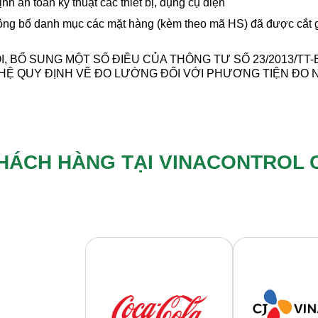
 an toàn kỹ thuật các thiết bị, dụng cụ điện
ông bố danh mục các mặt hàng (kèm theo mã HS) đã được cắt g
I, BỔ SUNG MỘT SỐ ĐIỀU CỦA THÔNG TƯ SỐ 23/2013/TT
Ệ QUY ĐỊNH VỀ ĐO LƯỜNG ĐỐI VỚI PHƯƠNG TIỆN ĐO 
HÁCH HÀNG TẠI VINACONTROL 