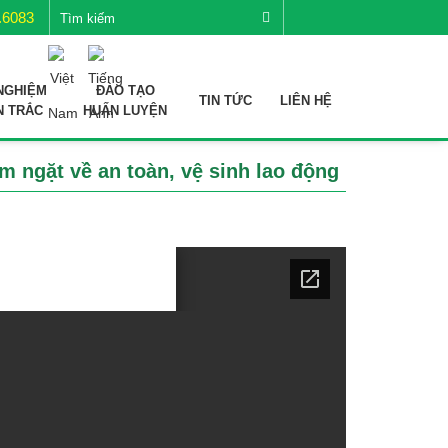
.6083
NGHIỆM
ĐÀO TẠO
TIN TỨC
LIÊN HỆ
N TRẮC
HUẤN LUYỆN
 ngặt về an toàn, vệ sinh lao động