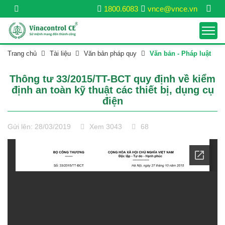
1800.6083
vnce@vnce.vn
Trang chủ
Tài liệu
Văn bản pháp quy
Văn bản - Pháp luật
Thông tư 33/2015/TT-BCT quy định về kiểm
định an toàn kỹ thuật các thiết bị, dụng cụ
điện
Gửi lên: 28/03/2019
Xem 3043
68