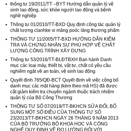
thông tư 19/2011/TT –BYT Hướng dẫn quản lý vệ
sinh lao động, sức khỏe người lao động và bệnh
nghề nghiệp
Thông tư 01/2010/TT-BXD Quy định công tác quản lý
chất lượng clanhke xi măng poóc lăng thương phẩm
THÔNG TƯ 11/2005/TT-BXD HƯỚNG DẪN KIỂM
TRA VÀ CHỨNG NHẬN SỰ PHÙ HỢP VỀ CHẤT
LƯỢNG CÔNG TRÌNH XÂY DỰNG
Thông tư 53/2016/TT-BLĐTBXH Ban hành Danh
mục các loại máy, thiết bị, vật tư, chất có yêu cầu
nghiêm ngặt về an toàn, vệ sinh lao động
Quyết định 765/QĐ-BCT Quyết định về việc công bố
danh mục các mặt hàng (kèm theo mã HS) đã được
cắt giảm kiểm tra chuyên ngành thuộc trách nhiệm
quản lý của Bộ Công Thương
THÔNG TƯ SỐ 07/2019/TT-BKHCN SỬA ĐỔI, BỔ
SUNG MỘT SỐ ĐIỀU CỦA THÔNG TƯ SỐ
23/2013/TT-BKHCN NGÀY 26 THÁNG 9 NĂM 2013
CỦA BỘ TRƯỞNG BỘ KHOA HỌC VÀ CÔNG
NGHỆ QUY ĐỊNH VỀ ĐO LƯỜNG ĐỐI VỚI