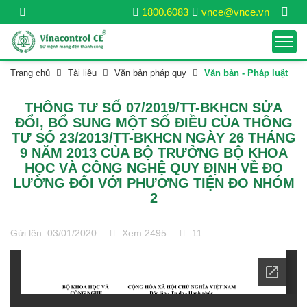
1800.6083
vnce@vnce.vn
Trang chủ
Tài liệu
Văn bản pháp quy
Văn bản - Pháp luật
THÔNG TƯ SỐ 07/2019/TT-BKHCN SỬA
ĐỔI, BỔ SUNG MỘT SỐ ĐIỀU CỦA THÔNG
TƯ SỐ 23/2013/TT-BKHCN NGÀY 26 THÁNG
9 NĂM 2013 CỦA BỘ TRƯỞNG BỘ KHOA
HỌC VÀ CÔNG NGHỆ QUY ĐỊNH VỀ ĐO
LƯỜNG ĐỐI VỚI PHƯƠNG TIỆN ĐO NHÓM
2
Gửi lên: 03/01/2020
Xem 2495
11