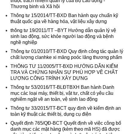
thuộc trách nhiệm quản lý của Bộ Lao động -
Thương binh và Xã hội
Thông tư 15/2014/TT-BXD Ban hành quy chuẩn kỹ
thuật quốc gia về hàng hóa, vật liệu xây dựng
thông tư 19/2011/TT –BYT Hướng dẫn quản lý vệ
sinh lao động, sức khỏe người lao động và bệnh
nghề nghiệp
Thông tư 01/2010/TT-BXD Quy định công tác quản lý
chất lượng clanhke xi măng poóc lăng thương phẩm
THÔNG TƯ 11/2005/TT-BXD HƯỚNG DẪN KIỂM
TRA VÀ CHỨNG NHẬN SỰ PHÙ HỢP VỀ CHẤT
LƯỢNG CÔNG TRÌNH XÂY DỰNG
Thông tư 53/2016/TT-BLĐTBXH Ban hành Danh
mục các loại máy, thiết bị, vật tư, chất có yêu cầu
nghiêm ngặt về an toàn, vệ sinh lao động
Thông tư 33/2015/TT-BCT quy định về kiểm định an
toàn kỹ thuật các thiết bị, dụng cụ điện
Quyết định 765/QĐ-BCT Quyết định về việc công bố
danh mục các mặt hàng (kèm theo mã HS) đã được