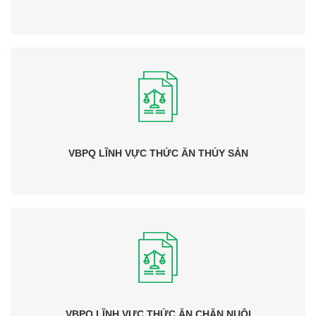
VBPQ LĨNH VỰC THỨC ĂN THỦY SẢN
VBPQ LĨNH VỰC THỨC ĂN CHĂN NUÔI