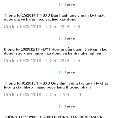
Tải về
Thông tư 15/2014/TT-BXD Ban hành quy chuẩn kỹ thuật
quốc gia về hàng hóa, vật liệu xây dựng
Gửi lên: 08/06/2018
Xem 1928
8
Tải về
thông tư 19/2011/TT –BYT Hướng dẫn quản lý vệ sinh lao
động, sức khỏe người lao động và bệnh nghề nghiệp
Gửi lên: 08/06/2018
Xem 2276
4
Tải về
Thông tư 01/2010/TT-BXD Quy định công tác quản lý chất
lượng clanhke xi măng poóc lăng thương phẩm
Gửi lên: 08/06/2018
Xem 1709
10
Tải về
THÔNG TƯ 11/2005/TT-BXD HƯỚNG DẪN KIỂM TRA VÀ