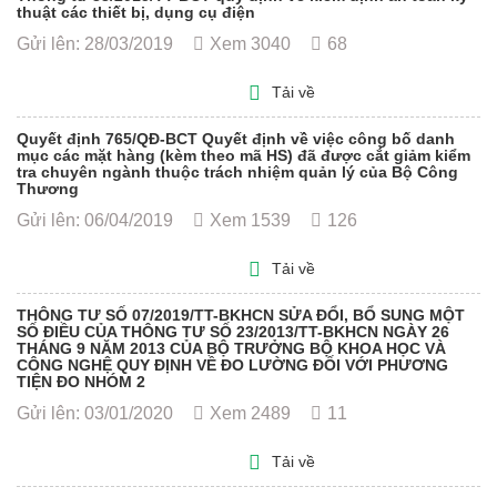
thuật các thiết bị, dụng cụ điện
Gửi lên: 28/03/2019
Xem 3040
68
Tải về
Quyết định 765/QĐ-BCT Quyết định về việc công bố danh
mục các mặt hàng (kèm theo mã HS) đã được cắt giảm kiểm
tra chuyên ngành thuộc trách nhiệm quản lý của Bộ Công
Thương
Gửi lên: 06/04/2019
Xem 1539
126
Tải về
THÔNG TƯ SỐ 07/2019/TT-BKHCN SỬA ĐỔI, BỔ SUNG MỘT
SỐ ĐIỀU CỦA THÔNG TƯ SỐ 23/2013/TT-BKHCN NGÀY 26
THÁNG 9 NĂM 2013 CỦA BỘ TRƯỞNG BỘ KHOA HỌC VÀ
CÔNG NGHỆ QUY ĐỊNH VỀ ĐO LƯỜNG ĐỐI VỚI PHƯƠNG
TIỆN ĐO NHÓM 2
Gửi lên: 03/01/2020
Xem 2489
11
Tải về