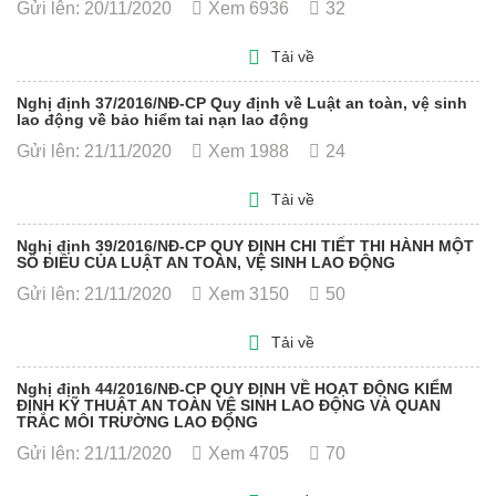
Gửi lên: 20/11/2020
Xem 6936
32
Tải về
Nghị định 37/2016/NĐ-CP Quy định về Luật an toàn, vệ sinh
lao động về bảo hiểm tai nạn lao động
Gửi lên: 21/11/2020
Xem 1988
24
Tải về
Nghị định 39/2016/NĐ-CP QUY ĐỊNH CHI TIẾT THI HÀNH MỘT
SỐ ĐIỀU CỦA LUẬT AN TOÀN, VỆ SINH LAO ĐỘNG
Gửi lên: 21/11/2020
Xem 3150
50
Tải về
Nghị định 44/2016/NĐ-CP QUY ĐỊNH VỀ HOẠT ĐỘNG KIỂM
ĐỊNH KỸ THUẬT AN TOÀN VỆ SINH LAO ĐỘNG VÀ QUAN
TRẮC MÔI TRƯỜNG LAO ĐỘNG
Gửi lên: 21/11/2020
Xem 4705
70