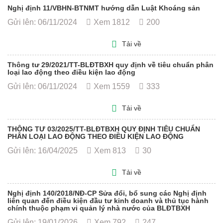
Nghị định 11/VBHN-BTNMT hướng dẫn Luật Khoáng sản
Gửi lên: 06/11/2024
Xem 1812
200
Tải về
Thông tư 29/2021/TT-BLĐTBXH quy định về tiêu chuẩn phân
loại lao động theo điều kiện lao động
Gửi lên: 06/11/2024
Xem 1559
333
Tải về
THÔNG TƯ 03/2025/TT-BLĐTBXH QUY ĐỊNH TIÊU CHUẨN
PHÂN LOẠI LAO ĐỘNG THEO ĐIỀU KIỆN LAO ĐỘNG
Gửi lên: 16/04/2025
Xem 813
30
Tải về
Nghị định 140/2018/NĐ-CP Sửa đổi, bổ sung các Nghị định
liên quan đến điều kiện đầu tư kinh doanh và thủ tục hành
chính thuộc phạm vi quản lý nhà nước của BLĐTBXH
Gửi lên: 19/01/2026
Xem 792
247