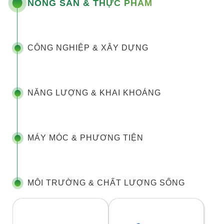
NÔNG SẢN & THỰC PHẨM
CÔNG NGHIỆP & XÂY DỰNG
NĂNG LƯỢNG & KHAI KHOÁNG
MÁY MÓC & PHƯƠNG TIỆN
MÔI TRƯỜNG & CHẤT LƯỢNG SỐNG