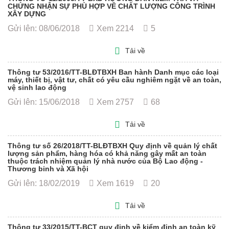
CHỨNG NHẬN SỰ PHÙ HỢP VỀ CHẤT LƯỢNG CÔNG TRÌNH
XÂY DỰNG
Gửi lên: 08/06/2018
Xem 2214
5
Tải về
Thông tư 53/2016/TT-BLĐTBXH Ban hành Danh mục các loại
máy, thiết bị, vật tư, chất có yêu cầu nghiêm ngặt về an toàn,
vệ sinh lao động
Gửi lên: 15/06/2018
Xem 2757
68
Tải về
Thông tư số 26/2018/TT-BLĐTBXH Quy định về quản lý chất
lượng sản phẩm, hàng hóa có khả năng gây mất an toàn
thuộc trách nhiệm quản lý nhà nước của Bộ Lao động -
Thương binh và Xã hội
Gửi lên: 18/02/2019
Xem 1619
20
Tải về
Thông tư 33/2015/TT-BCT quy định về kiểm định an toàn kỹ