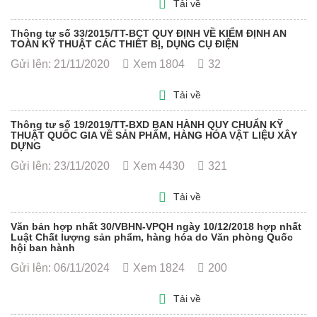
Tải về
Thông tư số 33/2015/TT-BCT QUY ĐỊNH VỀ KIỂM ĐỊNH AN
TOÀN KỸ THUẬT CÁC THIẾT BỊ, DỤNG CỤ ĐIỆN
Gửi lên: 21/11/2020
Xem 1804
32
Tải về
Thông tư số 19/2019/TT-BXD BAN HÀNH QUY CHUẨN KỸ
THUẬT QUỐC GIA VỀ SẢN PHẨM, HÀNG HÓA VẬT LIỆU XÂY
DỰNG
Gửi lên: 23/11/2020
Xem 4430
321
Tải về
Văn bản hợp nhất 30/VBHN-VPQH ngày 10/12/2018 hợp nhất
Luật Chất lượng sản phẩm, hàng hóa do Văn phòng Quốc
hội ban hành
Gửi lên: 06/11/2024
Xem 1824
200
Tải về