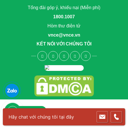
Tổng đài góp ý, khiếu nại (Miễn phí)
1800.1007
Hòm thư điện tử
vnce@vnce.vn
KẾT NỐI VỚI CHÚNG TÔI
1800.6083
Hãy chat với chúng tôi tại đây