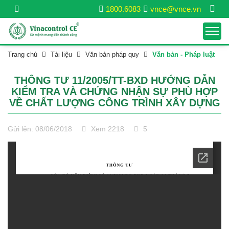
1800.6083
vnce@vnce.vn
Trang chủ
Tài liệu
Văn bản pháp quy
Văn bản - Pháp luật
THÔNG TƯ 11/2005/TT-BXD HƯỚNG DẪN
KIỂM TRA VÀ CHỨNG NHẬN SỰ PHÙ HỢP
VỀ CHẤT LƯỢNG CÔNG TRÌNH XÂY DỰNG
Gửi lên: 08/06/2018
Xem 2218
5