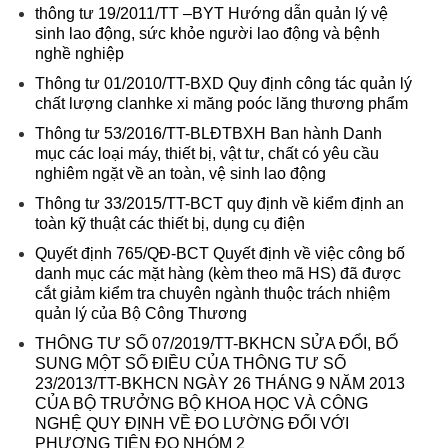
thông tư 19/2011/TT –BYT Hướng dẫn quản lý vệ
sinh lao động, sức khỏe người lao động và bệnh
nghề nghiệp
Thông tư 01/2010/TT-BXD Quy định công tác quản lý
chất lượng clanhke xi măng poóc lăng thương phẩm
Thông tư 53/2016/TT-BLĐTBXH Ban hành Danh
mục các loại máy, thiết bị, vật tư, chất có yêu cầu
nghiêm ngặt về an toàn, vệ sinh lao động
Thông tư 33/2015/TT-BCT quy định về kiểm định an
toàn kỹ thuật các thiết bị, dụng cụ điện
Quyết định 765/QĐ-BCT Quyết định về việc công bố
danh mục các mặt hàng (kèm theo mã HS) đã được
cắt giảm kiểm tra chuyên ngành thuộc trách nhiệm
quản lý của Bộ Công Thương
THÔNG TƯ SỐ 07/2019/TT-BKHCN SỬA ĐỔI, BỔ
SUNG MỘT SỐ ĐIỀU CỦA THÔNG TƯ SỐ
23/2013/TT-BKHCN NGÀY 26 THÁNG 9 NĂM 2013
CỦA BỘ TRƯỞNG BỘ KHOA HỌC VÀ CÔNG
NGHỆ QUY ĐỊNH VỀ ĐO LƯỜNG ĐỐI VỚI
PHƯƠNG TIỆN ĐO NHÓM 2