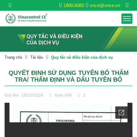
1800.6083
vnce@vnce.vn
Trang chủ
Tài liệu
Quy tắc và điều kiện của dịch vụ
QUYẾT ĐỊNH SỬ DỤNG TUYÊN BỐ THẨM
TRA/ THẨM ĐỊNH VÀ DẤU TUYÊN BỐ
Gửi lên: 18/10/2024
Xem 494
2