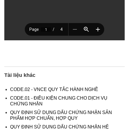
Tài liệu khác
CODE.02 - VNCE QUY TẮC HÀNH NGHỀ
CODE.01 - ĐIỀU KIỆN CHUNG CHO DỊCH VỤ
CHỨNG NHẬN
QUY ĐỊNH SỬ DỤNG DẤU CHỨNG NHẬN SẢN
PHẨM HỢP CHUẨN, HỢP QUY
QUY ĐỊNH SỬ DỤNG DẤU CHỨNG NHẬN HỆ