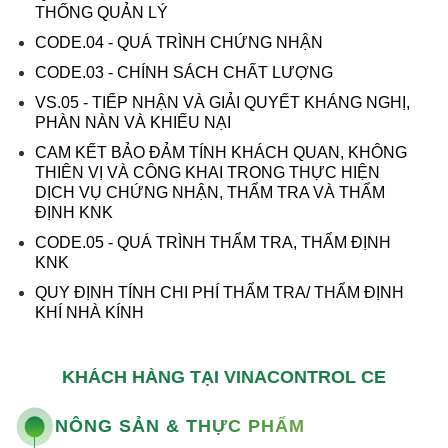
THỐNG QUẢN LÝ
CODE.04 - QUÁ TRÌNH CHỨNG NHẬN
CODE.03 - CHÍNH SÁCH CHẤT LƯỢNG
VS.05 - TIẾP NHẬN VÀ GIẢI QUYẾT KHÁNG NGHỊ,
PHÀN NÀN VÀ KHIẾU NẠI
CAM KẾT BẢO ĐẢM TÍNH KHÁCH QUAN, KHÔNG
THIÊN VỊ VÀ CÔNG KHAI TRONG THỰC HIỆN
DỊCH VỤ CHỨNG NHẬN, THẨM TRA VÀ THẨM
ĐỊNH KNK
CODE.05 - QUÁ TRÌNH THẨM TRA, THẨM ĐỊNH
KNK
QUY ĐỊNH TÍNH CHI PHÍ THẨM TRA/ THẨM ĐỊNH
KHÍ NHÀ KÍNH
KHÁCH HÀNG TẠI VINACONTROL CE
NÔNG SẢN & THỰC PHẨM