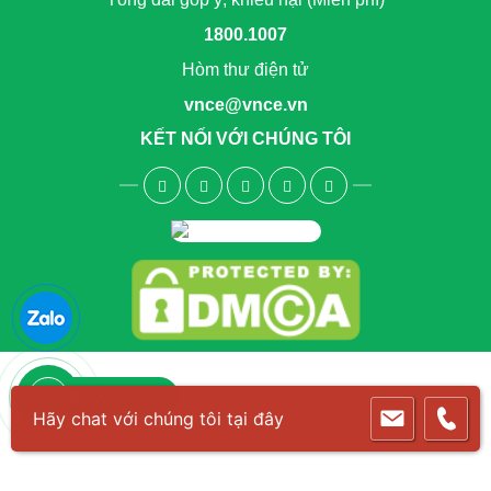
1800.1007
Hòm thư điện tử
vnce@vnce.vn
KẾT NỐI VỚI CHÚNG TÔI
1800.6083
Hãy chat với chúng tôi tại đây