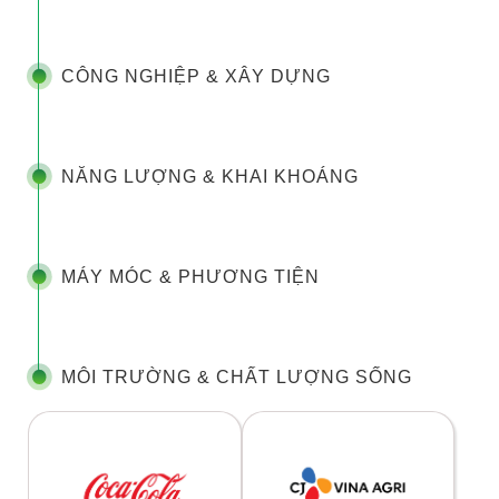
CÔNG NGHIỆP & XÂY DỰNG
NĂNG LƯỢNG & KHAI KHOÁNG
MÁY MÓC & PHƯƠNG TIỆN
MÔI TRƯỜNG & CHẤT LƯỢNG SỐNG