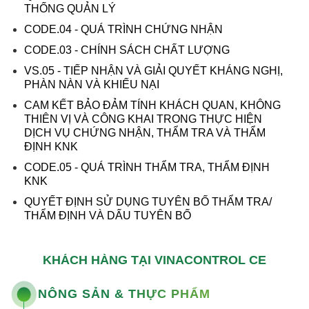
THỐNG QUẢN LÝ
CODE.04 - QUÁ TRÌNH CHỨNG NHẬN
CODE.03 - CHÍNH SÁCH CHẤT LƯỢNG
VS.05 - TIẾP NHẬN VÀ GIẢI QUYẾT KHÁNG NGHỊ,
PHÀN NÀN VÀ KHIẾU NẠI
CAM KẾT BẢO ĐẢM TÍNH KHÁCH QUAN, KHÔNG
THIÊN VỊ VÀ CÔNG KHAI TRONG THỰC HIỆN
DỊCH VỤ CHỨNG NHẬN, THẨM TRA VÀ THẨM
ĐỊNH KNK
CODE.05 - QUÁ TRÌNH THẨM TRA, THẨM ĐỊNH
KNK
QUYẾT ĐỊNH SỬ DỤNG TUYÊN BỐ THẨM TRA/
THẨM ĐỊNH VÀ DẤU TUYÊN BỐ
KHÁCH HÀNG TẠI VINACONTROL CE
NÔNG SẢN & THỰC PHẨM