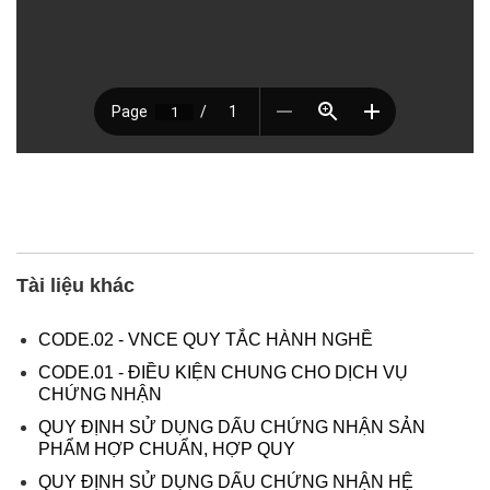
Tài liệu khác
CODE.02 - VNCE QUY TẮC HÀNH NGHỀ
CODE.01 - ĐIỀU KIỆN CHUNG CHO DỊCH VỤ
CHỨNG NHẬN
QUY ĐỊNH SỬ DỤNG DẤU CHỨNG NHẬN SẢN
PHẨM HỢP CHUẨN, HỢP QUY
QUY ĐỊNH SỬ DỤNG DẤU CHỨNG NHẬN HỆ