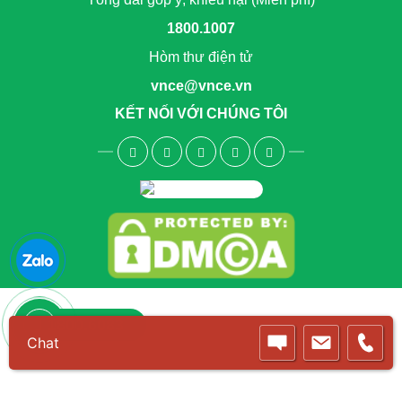
1800.1007
Hòm thư điện tử
vnce@vnce.vn
KẾT NỐI VỚI CHÚNG TÔI
1800.6083
Chat