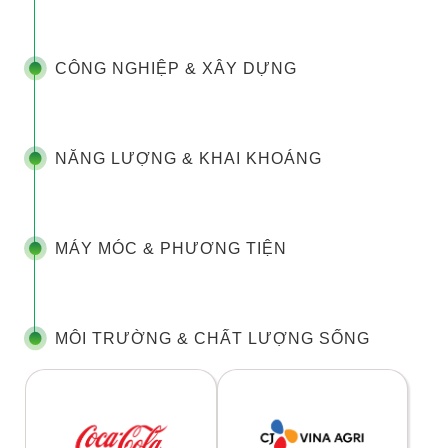
CÔNG NGHIỆP & XÂY DỰNG
NĂNG LƯỢNG & KHAI KHOÁNG
MÁY MÓC & PHƯƠNG TIỆN
MÔI TRƯỜNG & CHẤT LƯỢNG SỐNG