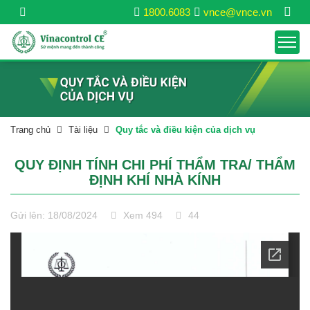
1800.6083
vnce@vnce.vn
Trang chủ
Tài liệu
Quy tắc và điều kiện của dịch vụ
QUY ĐỊNH TÍNH CHI PHÍ THẨM TRA/ THẨM
ĐỊNH KHÍ NHÀ KÍNH
Gửi lên: 18/08/2024
Xem 494
44