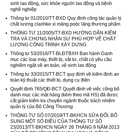
sinh lao động, sức khỏe người lao động và bệnh
nghề nghiệp
Thông tư 01/2010/TT-BXD Quy định công tác quản lý
chất lượng clanhke xi măng poóc lăng thương phẩm
THÔNG TƯ 11/2005/TT-BXD HƯỚNG DẪN KIỂM
TRA VÀ CHỨNG NHẬN SỰ PHÙ HỢP VỀ CHẤT
LƯỢNG CÔNG TRÌNH XÂY DỰNG
Thông tư 53/2016/TT-BLĐTBXH Ban hành Danh
mục các loại máy, thiết bị, vật tư, chất có yêu cầu
nghiêm ngặt về an toàn, vệ sinh lao động
Thông tư 33/2015/TT-BCT quy định về kiểm định an
toàn kỹ thuật các thiết bị, dụng cụ điện
Quyết định 765/QĐ-BCT Quyết định về việc công bố
danh mục các mặt hàng (kèm theo mã HS) đã được
cắt giảm kiểm tra chuyên ngành thuộc trách nhiệm
quản lý của Bộ Công Thương
THÔNG TƯ SỐ 07/2019/TT-BKHCN SỬA ĐỔI, BỔ
SUNG MỘT SỐ ĐIỀU CỦA THÔNG TƯ SỐ
23/2013/TT-BKHCN NGÀY 26 THÁNG 9 NĂM 2013