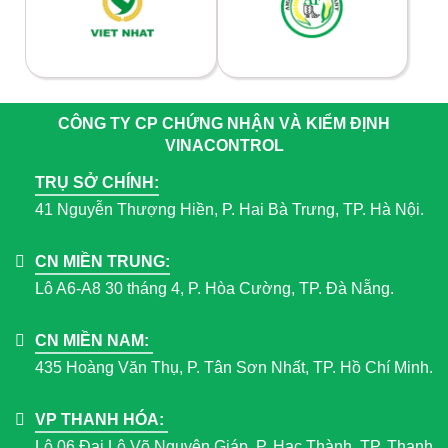
CÔNG TY CP CHỨNG NHẬN VÀ KIỂM ĐỊNH
VINACONTROL
TRỤ SỞ CHÍNH:
41 Nguyễn Thượng Hiền, P. Hai Bà Trưng, TP. Hà Nội.
CN MIỀN TRUNG:
Lô A6-A8 30 tháng 4, P. Hòa Cường, TP. Đà Nẵng.
CN MIỀN NAM:
435 Hoàng Văn Thụ, P. Tân Sơn Nhất, TP. Hồ Chí Minh.
VP THANH HÓA:
Lô 06 Đại Lộ Võ Nguyên Giáp, P. Hạc Thành, TP. Thanh