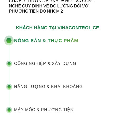
CỦA BỘ TRƯỞNG BỘ KHOA HỌC VÀ CÔNG
NGHỆ QUY ĐỊNH VỀ ĐO LƯỜNG ĐỐI VỚI
PHƯƠNG TIỆN ĐO NHÓM 2
KHÁCH HÀNG TẠI VINACONTROL CE
NÔNG SẢN & THỰC PHẨM
CÔNG NGHIỆP & XÂY DỰNG
NĂNG LƯỢNG & KHAI KHOÁNG
MÁY MÓC & PHƯƠNG TIỆN