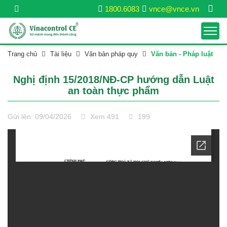
1800.6083
vnce@vnce.vn
Trang chủ
Tài liệu
Văn bản pháp quy
Văn bản - Pháp luật
Nghị định 15/2018/NĐ-CP hướng dẫn Luật
an toàn thực phẩm
Gửi lên: 09/04/2026
Xem 491
199