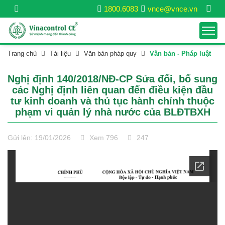
1800.6083
vnce@vnce.vn
Trang chủ
Tài liệu
Văn bản pháp quy
Văn bản - Pháp luật
Nghị định 140/2018/NĐ-CP Sửa đổi, bổ sung
các Nghị định liên quan đến điều kiện đầu
tư kinh doanh và thủ tục hành chính thuộc
phạm vi quản lý nhà nước của BLĐTBXH
Gửi lên: 19/01/2026
Xem 796
247