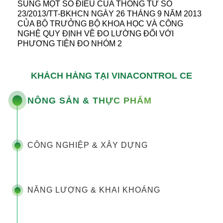
SUNG MỘT SỐ ĐIỀU CỦA THÔNG TƯ SỐ
23/2013/TT-BKHCN NGÀY 26 THÁNG 9 NĂM 2013
CỦA BỘ TRƯỞNG BỘ KHOA HỌC VÀ CÔNG
NGHỆ QUY ĐỊNH VỀ ĐO LƯỜNG ĐỐI VỚI
PHƯƠNG TIỆN ĐO NHÓM 2
KHÁCH HÀNG TẠI VINACONTROL CE
NÔNG SẢN & THỰC PHẨM
CÔNG NGHIỆP & XÂY DỰNG
NĂNG LƯỢNG & KHAI KHOÁNG