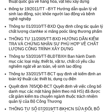
thuật quốc gia về hàng hóa, vật liệu xây dựng
thông tư 19/2011/TT –BYT Hướng dẫn quản lý vệ
sinh lao động, sức khỏe người lao động và bệnh
nghề nghiệp
Thông tư 01/2010/TT-BXD Quy định công tác quản lý
chất lượng clanhke xi măng poóc lăng thương phẩm
THÔNG TƯ 11/2005/TT-BXD HƯỚNG DẪN KIỂM
TRA VÀ CHỨNG NHẬN SỰ PHÙ HỢP VỀ CHẤT
LƯỢNG CÔNG TRÌNH XÂY DỰNG
Thông tư 53/2016/TT-BLĐTBXH Ban hành Danh
mục các loại máy, thiết bị, vật tư, chất có yêu cầu
nghiêm ngặt về an toàn, vệ sinh lao động
Thông tư 33/2015/TT-BCT quy định về kiểm định an
toàn kỹ thuật các thiết bị, dụng cụ điện
Quyết định 765/QĐ-BCT Quyết định về việc công bố
danh mục các mặt hàng (kèm theo mã HS) đã được
cắt giảm kiểm tra chuyên ngành thuộc trách nhiệm
quản lý của Bộ Công Thương
THÔNG TƯ SỐ 07/2019/TT-BKHCN SỬA ĐỔI, BỔ