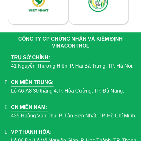
CÔNG TY CP CHỨNG NHẬN VÀ KIỂM ĐỊNH
VINACONTROL
TRỤ SỞ CHÍNH:
41 Nguyễn Thượng Hiền, P. Hai Bà Trưng, TP. Hà Nội.
CN MIỀN TRUNG:
Lô A6-A8 30 tháng 4, P. Hòa Cường, TP. Đà Nẵng.
CN MIỀN NAM:
435 Hoàng Văn Thụ, P. Tân Sơn Nhất, TP. Hồ Chí Minh.
VP THANH HÓA:
Lô 06 Đại Lộ Võ Nguyên Giáp, P. Hạc Thành, TP. Thanh