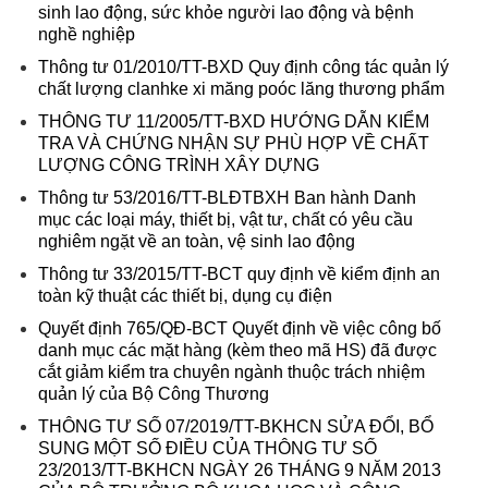
sinh lao động, sức khỏe người lao động và bệnh
nghề nghiệp
Thông tư 01/2010/TT-BXD Quy định công tác quản lý
chất lượng clanhke xi măng poóc lăng thương phẩm
THÔNG TƯ 11/2005/TT-BXD HƯỚNG DẪN KIỂM
TRA VÀ CHỨNG NHẬN SỰ PHÙ HỢP VỀ CHẤT
LƯỢNG CÔNG TRÌNH XÂY DỰNG
Thông tư 53/2016/TT-BLĐTBXH Ban hành Danh
mục các loại máy, thiết bị, vật tư, chất có yêu cầu
nghiêm ngặt về an toàn, vệ sinh lao động
Thông tư 33/2015/TT-BCT quy định về kiểm định an
toàn kỹ thuật các thiết bị, dụng cụ điện
Quyết định 765/QĐ-BCT Quyết định về việc công bố
danh mục các mặt hàng (kèm theo mã HS) đã được
cắt giảm kiểm tra chuyên ngành thuộc trách nhiệm
quản lý của Bộ Công Thương
THÔNG TƯ SỐ 07/2019/TT-BKHCN SỬA ĐỔI, BỔ
SUNG MỘT SỐ ĐIỀU CỦA THÔNG TƯ SỐ
23/2013/TT-BKHCN NGÀY 26 THÁNG 9 NĂM 2013