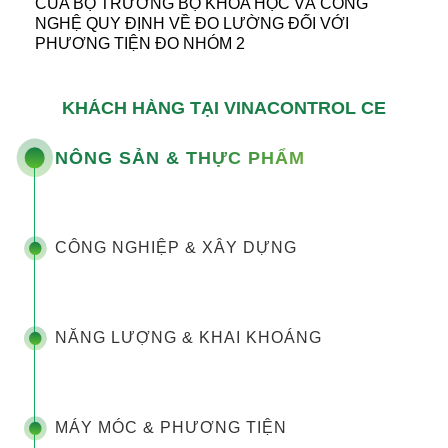
CỦA BỘ TRƯỞNG BỘ KHOA HỌC VÀ CÔNG
NGHỆ QUY ĐỊNH VỀ ĐO LƯỜNG ĐỐI VỚI
PHƯƠNG TIỆN ĐO NHÓM 2
KHÁCH HÀNG TẠI VINACONTROL CE
NÔNG SẢN & THỰC PHẨM
CÔNG NGHIỆP & XÂY DỰNG
NĂNG LƯỢNG & KHAI KHOÁNG
MÁY MÓC & PHƯƠNG TIỆN