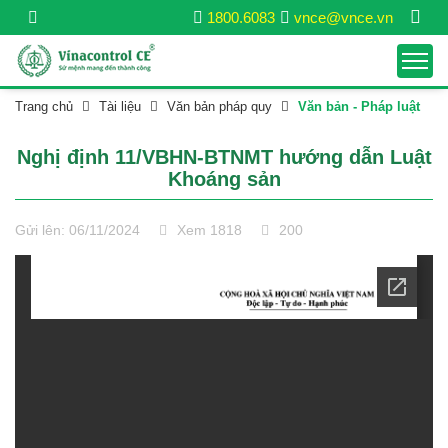
1800.6083
vnce@vnce.vn
Trang chủ
Tài liệu
Văn bản pháp quy
Văn bản - Pháp luật
Nghị định 11/VBHN-BTNMT hướng dẫn Luật
Khoáng sản
Gửi lên: 06/11/2024
Xem 1818
200