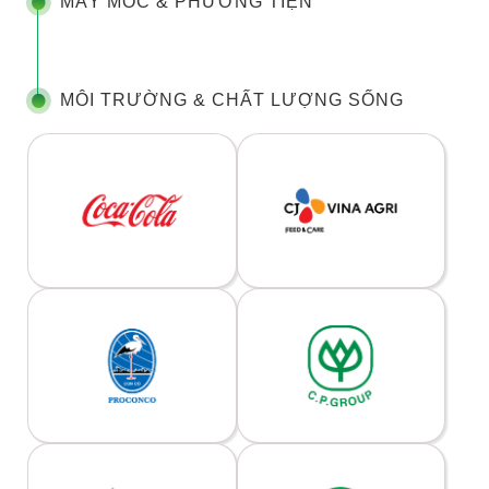
MÁY MÓC & PHƯƠNG TIỆN
MÔI TRƯỜNG & CHẤT LƯỢNG SỐNG