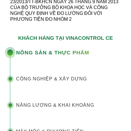
23/2013/TT-BKHCN NGÀY 26 THÁNG 9 NĂM 2013
CỦA BỘ TRƯỞNG BỘ KHOA HỌC VÀ CÔNG
NGHỆ QUY ĐỊNH VỀ ĐO LƯỜNG ĐỐI VỚI
PHƯƠNG TIỆN ĐO NHÓM 2
KHÁCH HÀNG TẠI VINACONTROL CE
NÔNG SẢN & THỰC PHẨM
CÔNG NGHIỆP & XÂY DỰNG
NĂNG LƯỢNG & KHAI KHOÁNG