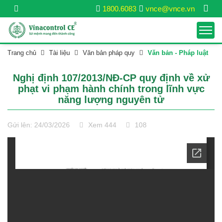
1800.6083
vnce@vnce.vn
Trang chủ
Tài liệu
Văn bản pháp quy
Văn bản - Pháp luật
Nghị định 107/2013/NĐ-CP quy định về xử
phạt vi phạm hành chính trong lĩnh vực
năng lượng nguyên tử
Gửi lên: 24/03/2026
Xem 444
108