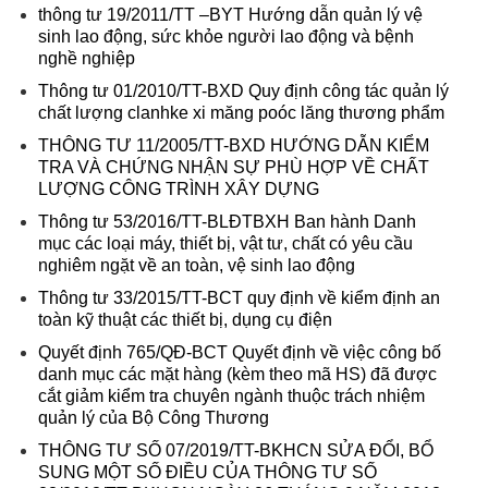
thông tư 19/2011/TT –BYT Hướng dẫn quản lý vệ
sinh lao động, sức khỏe người lao động và bệnh
nghề nghiệp
Thông tư 01/2010/TT-BXD Quy định công tác quản lý
chất lượng clanhke xi măng poóc lăng thương phẩm
THÔNG TƯ 11/2005/TT-BXD HƯỚNG DẪN KIỂM
TRA VÀ CHỨNG NHẬN SỰ PHÙ HỢP VỀ CHẤT
LƯỢNG CÔNG TRÌNH XÂY DỰNG
Thông tư 53/2016/TT-BLĐTBXH Ban hành Danh
mục các loại máy, thiết bị, vật tư, chất có yêu cầu
nghiêm ngặt về an toàn, vệ sinh lao động
Thông tư 33/2015/TT-BCT quy định về kiểm định an
toàn kỹ thuật các thiết bị, dụng cụ điện
Quyết định 765/QĐ-BCT Quyết định về việc công bố
danh mục các mặt hàng (kèm theo mã HS) đã được
cắt giảm kiểm tra chuyên ngành thuộc trách nhiệm
quản lý của Bộ Công Thương
THÔNG TƯ SỐ 07/2019/TT-BKHCN SỬA ĐỔI, BỔ
SUNG MỘT SỐ ĐIỀU CỦA THÔNG TƯ SỐ