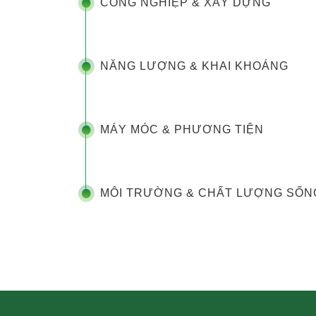
CÔNG NGHIỆP & XÂY DỰNG
NĂNG LƯỢNG & KHAI KHOÁNG
MÁY MÓC & PHƯƠNG TIỆN
MÔI TRƯỜNG & CHẤT LƯỢNG SỐN