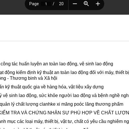
ng tác huấn luyện an toàn lao động, vệ sinh lao động
ộng kiểm định kỹ thuật an toàn lao động đối với máy, thiết bị,
ộng - Thương binh và Xã hội
kỹ thuật quốc gia về hàng hóa, vật liệu xây dựng
 vệ sinh lao động, sức khỏe người lao động và bệnh nghề ngh
quản lý chất lượng clanhke xi măng poóc lăng thương phẩm
 KIỂM TRA VÀ CHỨNG NHẬN SỰ PHÙ HỢP VỀ CHẤT LƯỢ
c các loại máy, thiết bị, vật tư, chất có yêu cầu nghiêm ngặ