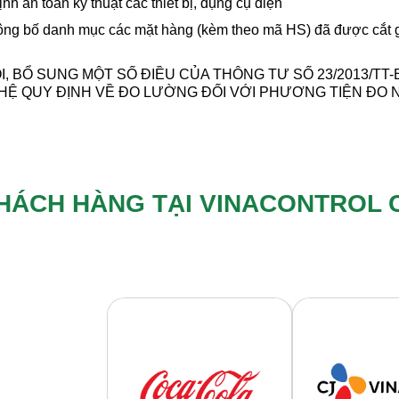
 an toàn kỹ thuật các thiết bị, dụng cụ điện
ông bố danh mục các mặt hàng (kèm theo mã HS) đã được cắt g
I, BỔ SUNG MỘT SỐ ĐIỀU CỦA THÔNG TƯ SỐ 23/2013/TT
Ệ QUY ĐỊNH VỀ ĐO LƯỜNG ĐỐI VỚI PHƯƠNG TIỆN ĐO 
HÁCH HÀNG TẠI VINACONTROL 