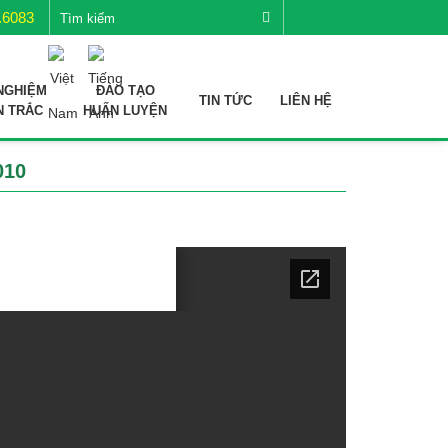
.6083
NGHIỆM
ĐÀO TẠO
TIN TỨC
LIÊN HỆ
N TRẮC
HUẤN LUYỆN
010