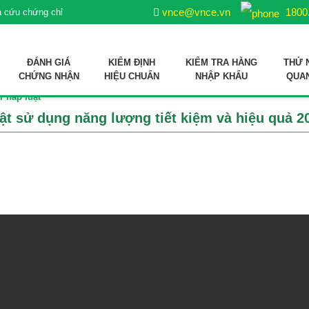
vnce@vnce.vn
1800
a cứu chứng chỉ
ĐÁNH GIÁ
KIỂM ĐỊNH
KIỂM TRA HÀNG
THỬ 
CHỨNG NHẬN
HIỆU CHUẨN
NHẬP KHẨU
QUA
 Pháp luật
ợp quy sản phẩm xử lý môi trường nuôi trồng thuỷ sản
 liệu sản xuất thức ăn thủy sản
ật sử dụng năng lượng tiết kiệm và hiệu quả 2