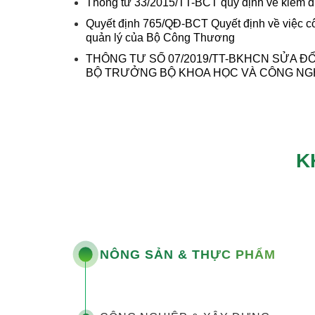
Thông tư 33/2015/TT-BCT quy định về kiểm định
Quyết định 765/QĐ-BCT Quyết định về việc c
quản lý của Bộ Công Thương
THÔNG TƯ SỐ 07/2019/TT-BKHCN SỬA ĐỔ
BỘ TRƯỞNG BỘ KHOA HỌC VÀ CÔNG NGH
K
NÔNG SẢN & THỰC PHẨM