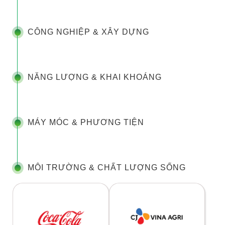
CÔNG NGHIỆP & XÂY DỰNG
NĂNG LƯỢNG & KHAI KHOÁNG
MÁY MÓC & PHƯƠNG TIỆN
MÔI TRƯỜNG & CHẤT LƯỢNG SỐNG