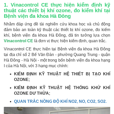
1. Vinacontrol CE thực hiện kiểm định kỹ
thuật các thiết bị khí ozone, đo kiểm khí tại
Bệnh viện đa khoa Hà Đông
Nhằm đáp ứng đề tài nghiên cứu khoa học và chủ động
đảm bảo an toàn kỹ thuật các thiết bị khí ozone, đo kiểm
khí, bệnh viện đa khoa Hà Đông, đã tin tưởng lựa chọn
Vinacontrol CE
là đơn vị thực hiện kiểm định, quan trắc.
Vinacontrol CE thực hiện tại Bệnh viện đa khoa Hà Đông
tại địa chỉ số 2 Bế Văn Đàn - phường Quang Trung - quận
Hà Đông - Hà Nội - một trong bốn bệnh viện đa khoa hạng
I của Hà Nội, với 3 hạng mục chính:
KIỂM ĐỊNH KỸ THUẬT HỆ THIẾT BỊ TẠO KHÍ
OZONE;
KIỂM ĐỊNH KỸ THUẬT HỆ THỐNG KHỬ KHÍ
OZONE DƯ THỪA;
QUAN TRẮC NỒNG ĐỘ KHÍ NO2, NO, CO2, SO2.