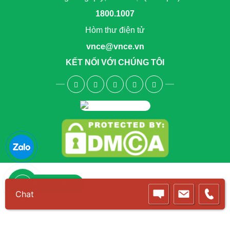
1800.1007
Hòm thư điện tử
vnce@vnce.vn
KẾT NỐI VỚI CHÚNG TÔI
1800.6083
Chat