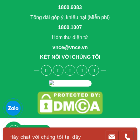
1800.6083
Tổng đài góp ý, khiếu nại (Miễn phí)
1800.1007
Hòm thư điện tử
vnce@vnce.vn
KẾT NỐI VỚI CHÚNG TÔI
1800.6083
Hãy chat với chúng tôi tại đây