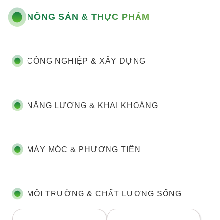
NÔNG SẢN & THỰC PHẨM
CÔNG NGHIỆP & XÂY DỰNG
NĂNG LƯỢNG & KHAI KHOÁNG
MÁY MÓC & PHƯƠNG TIỆN
MÔI TRƯỜNG & CHẤT LƯỢNG SỐNG