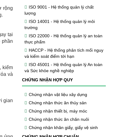
ISO 9001 - Hệ thống quản lý chất
ở rộng
lượng
g.
ISO 14001 - Hệ thống quản lý môi
trường
ay tại
ISO 22000 - Hệ thống quản lý an toàn
p phần
thực phẩm
HACCP - Hệ thống phân tích mối nguy
và kiểm soát điểm tới hạn
ISO 45001 - Hệ thống quản lý An toàn
, kiểm
và Sức khỏe nghề nghiệp
Hóa và
CHỨNG NHẬN HỢP QUY
Chứng nhận vật liệu xây dựng
i gian
Chứng nhận thức ăn thủy sản
Chứng nhận thiết bị, máy móc
Chứng nhận thức ăn chăn nuôi
Chứng nhận khăn giấy, giấy vệ sinh
ng ứng
CHỨNG NHẬN HỢP CHUẨN