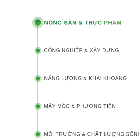
NÔNG SẢN & THỰC PHẨM
CÔNG NGHIỆP & XÂY DỰNG
NĂNG LƯỢNG & KHAI KHOÁNG
MÁY MÓC & PHƯƠNG TIỆN
MÔI TRƯỜNG & CHẤT LƯỢNG SỐN