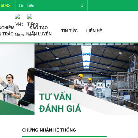
.6083
NGHIỆM
ĐÀO TẠO
TIN TỨC
LIÊN HỆ
N TRẮC
HUẤN LUYỆN
CHỨNG NHẬN HỆ THỐNG