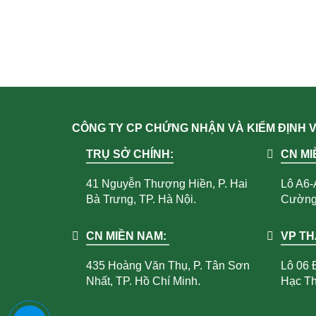
CÔNG TY CP CHỨNG NHẬN VÀ KIỂM ĐỊNH
TRỤ SỞ CHÍNH:
CN MI
41 Nguyễn Thượng Hiền, P. Hai
Lô A6-
Bà Trưng, TP. Hà Nội.
Cường,
CN MIỀN NAM:
VP T
435 Hoàng Văn Thụ, P. Tân Sơn
Lô 06 
Nhất, TP. Hồ Chí Minh.
Hạc Th