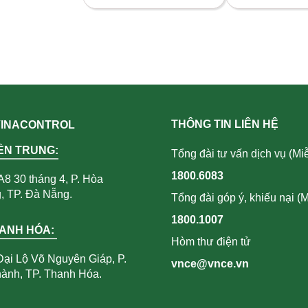
THÔNG TIN LIÊN HỆ
 VINACONTROL
ỀN TRUNG:
Tổng đài tư vấn dịch vụ (Miễ
1800.6083
A8 30 tháng 4, P. Hòa
 TP. Đà Nẵng.
Tổng đài góp ý, khiếu nại (M
1800.1007
HANH HÓA:
Hòm thư điện tử
Đại Lộ Võ Nguyên Giáp, P.
vnce@vnce.vn
ành, TP. Thanh Hóa.