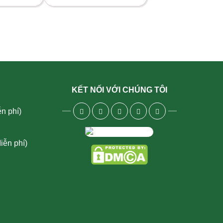
KẾT NỐI VỚI CHÚNG TÔI
n phí)
iễn phí)