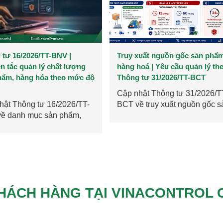
xuất nguồn gốc sản phẩm,
Chứng nhận hợp quy là gì? C
oá | Yêu cầu quản lý theo
nhật danh mục hàng hoá rủi r
 tư 31/2026/TT-BCT
năm 2026
hật Thông tư 31/2026/TT-
Chứng nhận hợp quy là việc
ề truy xuất nguồn gốc sản
đánh giá, xác nhận đối tượng
hàng hoá:...
của hoạt động trong...
HÁCH HÀNG TẠI VINACONTROL 