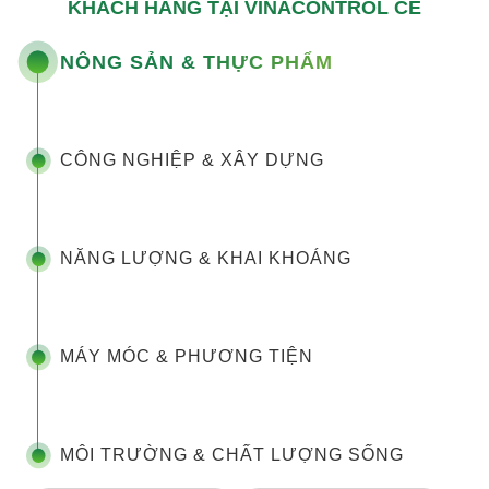
KHÁCH HÀNG TẠI VINACONTROL CE
NÔNG SẢN & THỰC PHẨM
CÔNG NGHIỆP & XÂY DỰNG
NĂNG LƯỢNG & KHAI KHOÁNG
MÁY MÓC & PHƯƠNG TIỆN
MÔI TRƯỜNG & CHẤT LƯỢNG SỐNG