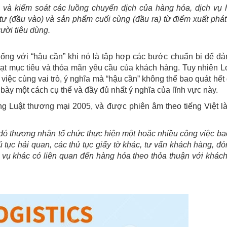
ng và kiểm soát các luồng chuyển dịch của hàng hóa, dịch vụ 
 tư (đầu vào) và sản phẩm cuối cùng (đầu ra) từ điểm xuất phát
ười tiêu dùng.
giống với “hậu cần” khi nó là tập hợp các bước chuẩn bị để đ
đạt mục tiêu và thỏa mãn yêu cầu của khách hàng. Tuy nhiên Lo
việc cùng vai trò, ý nghĩa mà “hậu cần” không thể bao quát hết
h bày một cách cụ thể và đầy đủ nhất ý nghĩa của lĩnh vực này.
g Luật thương mại 2005, và được phiên âm theo tiếng Việt là 
o đó thương nhân tổ chức thực hiện một hoặc nhiều công việc b
 tục hải quan, các thủ tục giấy tờ khác, tư vấn khách hàng, đó
h vụ khác có liên quan đến hàng hóa theo thỏa thuận với khác