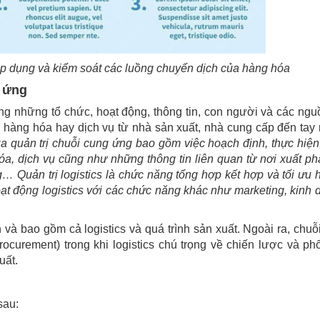
 áp dụng và kiểm soát các luồng chuyển dịch của hàng hóa
g ứng
ng những tổ chức, hoạt động, thông tin, con người và các ngu
ển hàng hóa hay dịch vụ từ nhà sản xuất, nhà cung cấp đến tay
của quản trị chuỗi cung ứng bao gồm việc hoạch định, thực hiện
óa, dịch vụ cũng như những thông tin liên quan từ nơi xuất ph
 Quản trị logistics là chức năng tổng hợp kết hợp và tối ưu h
ạt động logistics với các chức năng khác như marketing, kinh 
và bao gồm cả logistics và quá trình sản xuất. Ngoài ra, chuỗ
curement) trong khi logistics chú trọng về chiến lược và ph
uất.
sau: