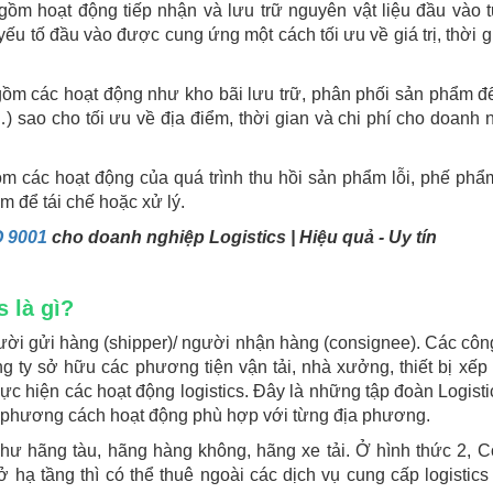
ồm hoạt động tiếp nhận và lưu trữ nguyên vật liệu đầu vào 
u tố đầu vào được cung ứng một cách tối ưu về giá trị, thời g
ồm các hoạt động như kho bãi lưu trữ, phân phối sản phẩm đ
 sao cho tối ưu về địa điểm, thời gian và chi phí cho doanh 
m các hoạt động của quá trình thu hồi sản phẩm lỗi, phế phẩ
m để tái chế hoặc xử lý.
 9001
cho doanh nghiệp Logistics | Hiệu quả - Uy tín
s là gì?
ời gửi hàng (shipper)/ người nhận hàng (consignee). Các công
ng ty sở hữu các phương tiện vận tải, nhà xưởng, thiết bị xếp
c hiện các hoạt động logistics. Đây là những tập đoàn Logisti
 có phương cách hoạt động phù hợp với từng địa phương.
hư hãng tàu, hãng hàng không, hãng xe tải. Ở hình thức 2, C
hạ tầng thì có thể thuê ngoài các dịch vụ cung cấp logistic