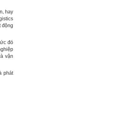
n, hay
istics
t động
hức đó
nghiệp
và vận
à phát