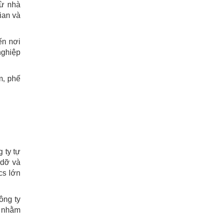
từ nhà
ian và
ến nơi
nghiệp
m, phế
 ty tự
 dỡ và
cs lớn
ông ty
s nhằm