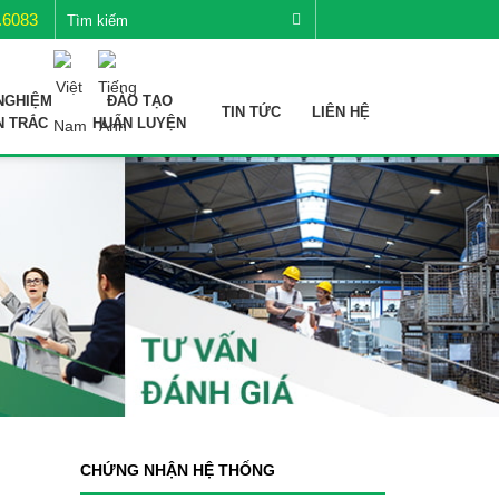
.6083
NGHIỆM
ĐÀO TẠO
TIN TỨC
LIÊN HỆ
N TRẮC
HUẤN LUYỆN
CHỨNG NHẬN HỆ THỐNG