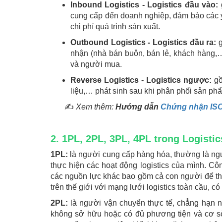
Inbound Logistics - Logistics đầu vào:
g
cung cấp đến doanh nghiệp, đảm bảo các yế
chi phí quá trình sản xuất.
Outbound Logistics - Logistics đầu ra:
g
nhận (nhà bán buôn, bán lẻ, khách hàng,…)
và người mua.
Reverse Logistics - Logistics ngược:
gồ
liệu,… phát sinh sau khi phân phối sản phẩ
✍
Xem thêm:
Hướng dẫn
Chứng nhận ISO
2. 1PL, 2PL, 3PL, 4PL trong Logistic
1PL:
là người cung cấp hàng hóa, thường là ngư
thực hiện các hoạt động logistics của mình. Cô
các nguồn lực khác bao gồm cả con người để thự
trên thế giới với mạng lưới logistics toàn cầu,
2PL:
là người vận chuyển thực tế, chẳng hạn n
không sở hữu hoặc có đủ phương tiện và cơ sở 