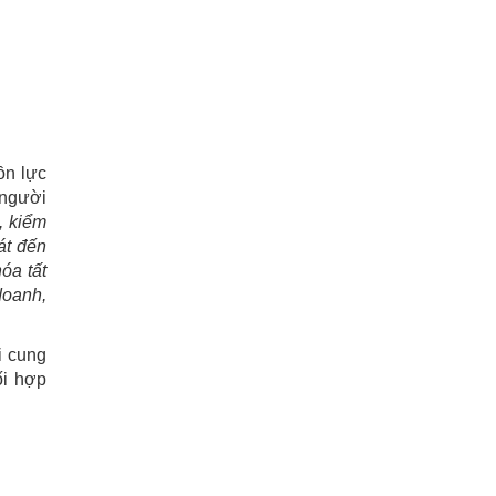
ồn lực
 người
, kiểm
át đến
óa tất
doanh,
i cung
ối hợp