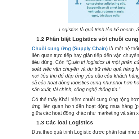
Logistics là quá trình lên kế hoạch,
1.2 Phân biệt Logistics với chuỗi cun
Chuỗi cung ứng (Supply Chain)
là một hệ thố
liên quan trực tiếp hay gián tiếp đến vận chuy
tiêu dùng. Còn
“Quản trị logistics là một phần 
soát việc vận chuyển và dự trữ hiệu quả hàng h
nơi tiêu thụ để đáp ứng yêu cầu của khách hàng…
cả các hoạt động logistics cũng như phối hợp ho
sản xuất, tài chính, công nghệ thông tin.”
Có thể thấy Khái niệm chuỗi cung ứng rộng hơn 
ứng liên quan hơn đến hoạt động mua hàng (pro
giữa các hoạt động khác như marketing và sản x
1.3 Các loại Logistics
Dựa theo quá trình Logistic được phân loại như 