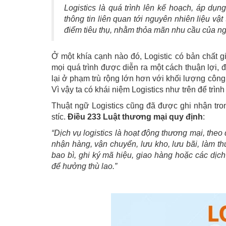
Logistics là quá trình lên kế hoạch, áp dụ
thông tin liên quan tới nguyên nhiên liệu vật
điểm tiêu thụ, nhằm thỏa mãn nhu cầu của ng
Ở một khía cạnh nào đó, Logistic có bản chất 
mọi quá trình được diễn ra một cách thuận lợi, 
lại ở phạm trù rộng lớn hơn với khối lượng công 
Vì vậy ta có khái niệm Logistics như trên để trìn
Thuật ngữ Logistics cũng đã được ghi nhận tron
stíc.
Điều 233 Luật thương mại quy định
:
“Dịch vụ logistics là hoạt động thương mại, the
nhận hàng, vận chuyển, lưu kho, lưu bãi, làm thủ
bao bì, ghi ký mã hiệu, giao hàng hoặc các dịc
để hưởng thù lao.”