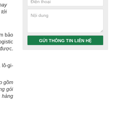
hay
 tới
ảm bảo
GỬI THÔNG TIN LIÊN HỆ
gistic
 được.
lô-gi-
ao gồm
ng gói
h hàng