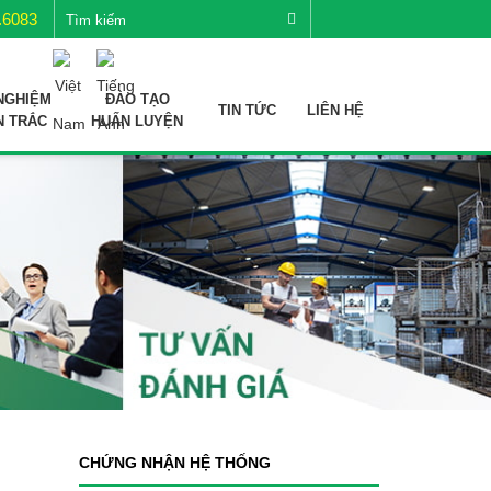
.6083
NGHIỆM
ĐÀO TẠO
TIN TỨC
LIÊN HỆ
N TRẮC
HUẤN LUYỆN
CHỨNG NHẬN HỆ THỐNG