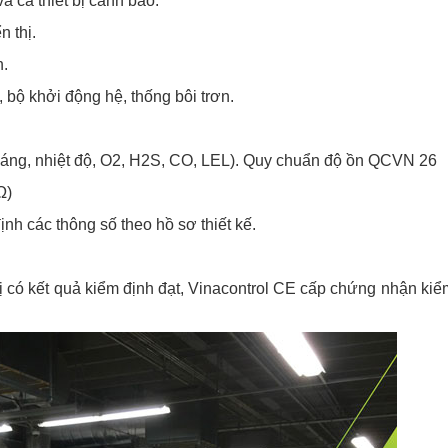
à cá thiết bị cảnh báo.
n thị.
n.
, bộ khởi động hệ, thống bôi trơn.
 sáng, nhiệt độ, O2, H2S, CO, LEL). Quy chuẩn độ ồn QCVN 26
Ω)
ịnh các thông số theo hồ sơ thiết kế.
bị có kết quả kiểm định đạt, Vinacontrol CE cấp chứng nhận kiể