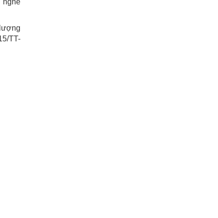
e nghề
 lượng
15/TT-