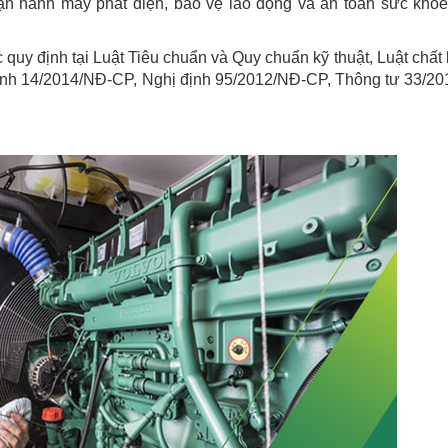
ận hành máy phát điện, bảo vệ lao động và an toàn sức khỏ
 quy định tại Luật Tiêu chuẩn và Quy chuẩn kỹ thuật, Luật chất
định 14/2014/NĐ-CP, Nghị định 95/2012/NĐ-CP, Thông tư 33/20