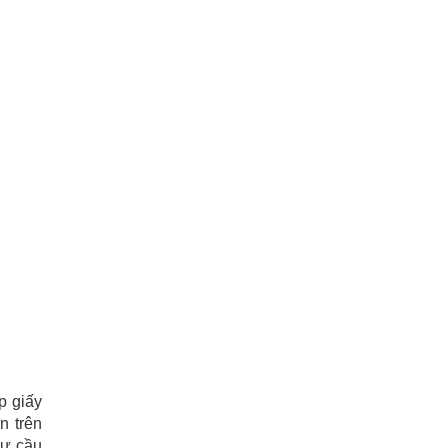
p giấy
n trên
hư cầu