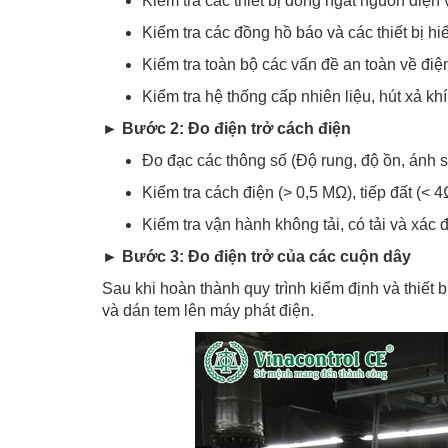
Kiểm tra các thiết bị đóng ngắt nguồn điện v
Kiểm tra các đồng hồ báo và các thiết bị hiể
Kiểm tra toàn bộ các vấn đề an toàn về điệ
Kiểm tra hệ thống cấp nhiên liệu, hút xả khí
► Bước 2: Đo điện trở cách điện
Đo đạc các thông số (Độ rung, độ ồn, ánh
Kiểm tra cách điện (> 0,5 MΩ), tiếp đất (< 4
Kiểm tra vận hành không tải, có tải và xác đ
► Bước 3: Đo điện trở của các cuộn dây
Sau khi hoàn thành quy trình kiểm định và thiết 
và dán tem lên máy phát điện.