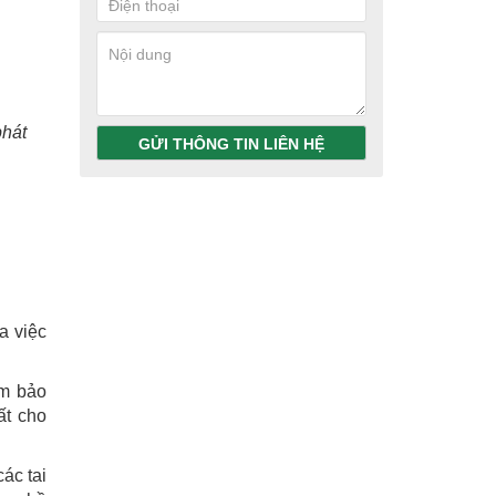
phát
GỬI THÔNG TIN LIÊN HỆ
a việc
ảm bảo
ất cho
ác tai