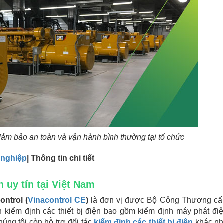
đảm bảo an toàn và vận hành bình thường tại tổ chức
 nghiệp
| Thông tin chi tiết
n uy tín tại Việt Nam
ntrol (
Vinacontrol CE
)
là đơn vị được Bộ Công Thương cấ
ểm định các thiết bị điện bao gồm kiểm định máy phát điệ
úng tôi còn hỗ trợ đối tác
kiểm định các thiết bị điện
khác n