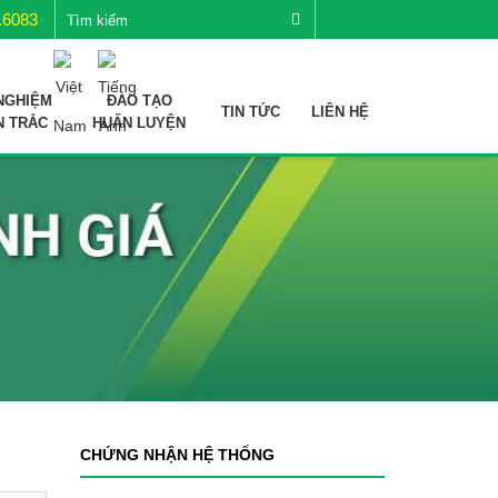
.6083
NGHIỆM
ĐÀO TẠO
TIN TỨC
LIÊN HỆ
N TRẮC
HUẤN LUYỆN
CHỨNG NHẬN HỆ THỐNG