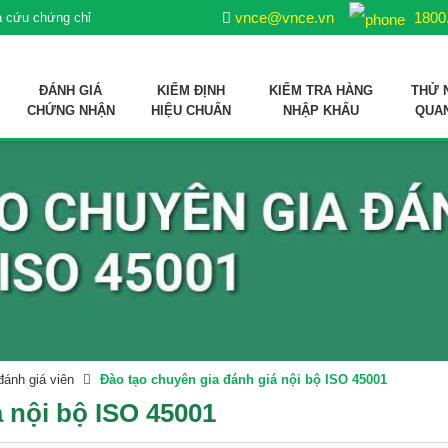
vnce@vnce.vn
1800
a cứu chứng chỉ
ĐÁNH GIÁ
KIỂM ĐỊNH
KIỂM TRA HÀNG
THỬ 
CHỨNG NHẬN
HIỆU CHUẨN
NHẬP KHẨU
QUA
ợp quy sản phẩm xử lý môi trường nuôi trồng thuỷ sản
 liệu sản xuất thức ăn thủy sản
đánh giá viên
Đào tạo chuyên gia đánh giá nội bộ ISO 45001
 nội bộ ISO 45001