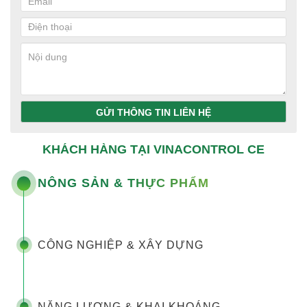
GỬI THÔNG TIN LIÊN HỆ
KHÁCH HÀNG TẠI VINACONTROL CE
NÔNG SẢN & THỰC PHẨM
CÔNG NGHIỆP & XÂY DỰNG
NĂNG LƯỢNG & KHAI KHOÁNG