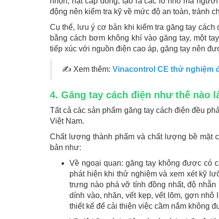
nhọn, hạt cáp đồng, tạo ra các lỗ nhỏ mà người
động nên kiểm tra kỹ về mức độ an toàn, tránh c
Cụ thể, lưu ý cơ bản khi kiểm tra găng tay cách 
bằng cách bơm không khí vào găng tay, một tay g
tiếp xúc với nguồn điện cao áp, găng tay nên đ
✍
Xem thêm:
Vinacontrol CE thử nghiệm 
4. Găng tay cách điện như thế nào l
Tất cả các sản phẩm găng tay cách điện đều p
Việt Nam.
Chất lượng thành phẩm và chất lượng bề mặt c
bản như:
Về ngoại quan: găng tay không được có cá
phát hiện khi thử nghiệm và xem xét kỹ lư
trưng nào phá vỡ tính đồng nhất, độ nhẵn 
dính vào, nhăn, vết kẹp, vết lõm, gợn nhô
thiết kế để cải thiện việc cầm nắm không 