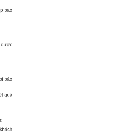
p bao
y được
bị bảo
ết quả
n;
 khách