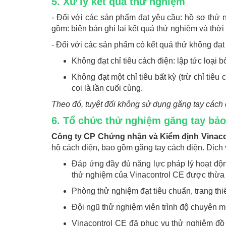
5. Xử lý kết quả thử nghiệm
- Đối với các sản phẩm đạt yêu cầu: hồ sơ thử
gồm: biên bản ghi lại kết quả thử nghiệm và thời
- Đối với các sản phẩm có kết quả thử không đạt
Không đạt chỉ tiêu cách điện: lập tức loại b
Không đạt một chỉ tiêu bất kỳ (trừ chỉ tiêu
coi là lần cuối cùng.
Theo đó, tuyệt đối không sử dụng găng tay cách 
6. Tổ chức thử nghiệm găng tay bả
Công ty CP Chứng nhận và Kiểm định Vinacon
hộ cách điện, bao gồm găng tay cách điện. Dịch 
Đáp ứng đầy đủ năng lực pháp lý hoạt động
thử nghiệm của Vinacontrol CE được thừa 
Phòng thử nghiệm đạt tiêu chuẩn, trang thiế
Đội ngũ thử nghiệm viên trình độ chuyên m
Vinacontrol CE đã phục vụ thử nghiệm đồ 