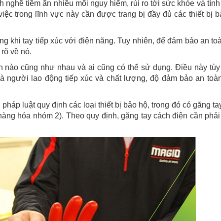
h nghề tiềm ẩn nhiều mối nguy hiểm, rủi ro tới sức khỏe và tín
ệc trong lĩnh vực này cần được trang bị đầy đủ các thiết bị b
rọng khi tay tiếp xúc với điện năng. Tuy nhiên, để đảm bảo an to
rõ về nó.
ện nào cũng như nhau và ai cũng có thể sử dụng. Điều này tùy
mà người lao động tiếp xúc và chất lượng, độ đảm bảo an toà
 pháp luật quy định các loại thiết bị bảo hộ, trong đó có găng t
(hàng hóa nhóm 2). Theo quy định, găng tay cách điện cần phả