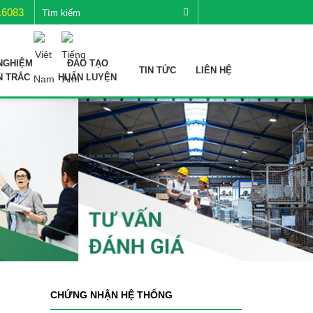
.6083
NGHIỆM
ĐÀO TẠO
TIN TỨC
LIÊN HỆ
N TRẮC
HUẤN LUYỆN
CHỨNG NHẬN HỆ THỐNG