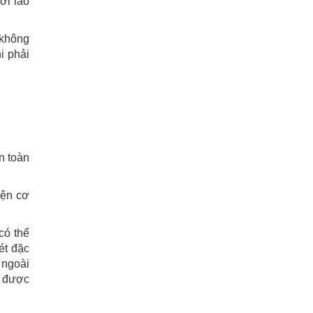
ời lao
 không
i phải
n toàn
iện cơ
có thể
ét đặc
 ngoài
y được