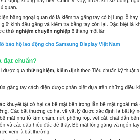
 sử dụng không hay biết. Chính vì vậy, trước khi sử dụng, ngư
hủ quan.
điện bằng ngoại quan đó là kiểm tra găng tay có bị lủng lỗ hay
iữ kính đầu găng và kiểm tra bằng tay còn lại. Đặc biệt là kh
ược
thử nghiệm chuyên nghiệp
6 tháng một lần
đồ bảo hộ lao động cho Samsung Display Việt Nam
à đạt chuẩn?
hải được qua
thử nghiệm, kiểm định
theo Tiêu chuẩn kỹ thuật a
ủa găng tay cách điện được phân biệt dựa trên những điều k
c khuyết tật có hại cả bề mặt bên trong lẫn bề mặt ngoài mà 
ỡng. Các bất thường có hạt về vật lý được xác định là bất kỳ n
bề mặt như lỗ kim châm, nứt, phồng rộp, vết cắt, chất dẫn bên
 lên và các dấu hiệu đúc dễ thấy. Bề mặt lòng găng và ngón ta
được xem là bất thường;