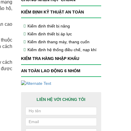
h mạng
ảo hộ,
KIỂM ĐỊNH KỸ THUẬT AN TOÀN
àn cao
Kiểm định thiết bị nâng
Kiểm định thiết bị áp lực
 thuộc
Kiểm định thang máy, thang cuốn
n cách
Kiểm định hệ thống điều chế, nạp khí
KIỂM TRA HÀNG NHẬP KHẨU
ay cách
i được
AN TOÀN LAO ĐỘNG 6 NHÓM
LIÊN HỆ VỚI CHÚNG TÔI