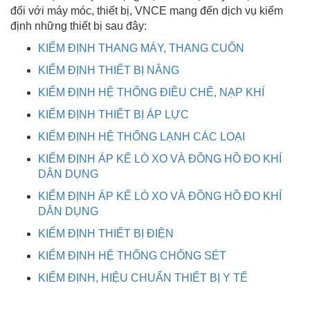
đối với máy móc, thiết bị, VNCE mang đến dịch vụ kiểm
định những thiết bị sau đây:
KIỂM ĐỊNH THANG MÁY, THANG CUỐN
KIỂM ĐỊNH THIẾT BỊ NÂNG
KIỂM ĐỊNH HỆ THỐNG ĐIỀU CHẾ, NẠP KHÍ
KIỂM ĐỊNH THIẾT BỊ ÁP LỰC
KIỂM ĐỊNH HỆ THỐNG LẠNH CÁC LOẠI
KIỂM ĐỊNH ÁP KẾ LÒ XO VÀ ĐỒNG HỒ ĐO KHÍ
DÂN DỤNG
KIỂM ĐỊNH ÁP KẾ LÒ XO VÀ ĐỒNG HỒ ĐO KHÍ
DÂN DỤNG
KIỂM ĐỊNH THIẾT BỊ ĐIỆN
KIỂM ĐỊNH HỆ THỐNG CHỐNG SÉT
KIỂM ĐỊNH, HIỆU CHUẨN THIẾT BỊ Y TẾ