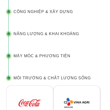
CÔNG NGHIỆP & XÂY DỰNG
NĂNG LƯỢNG & KHAI KHOÁNG
MÁY MÓC & PHƯƠNG TIỆN
MÔI TRƯỜNG & CHẤT LƯỢNG SỐNG