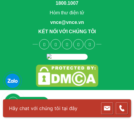
1800.1007
Hòm thư điện tử
vnce@vnce.vn
KẾT NỐI VỚI CHÚNG TÔI
1800.6083
Hãy chat với chúng tôi tại đây