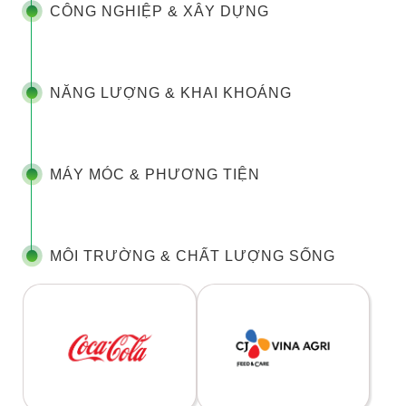
CÔNG NGHIỆP & XÂY DỰNG
NĂNG LƯỢNG & KHAI KHOÁNG
MÁY MÓC & PHƯƠNG TIỆN
MÔI TRƯỜNG & CHẤT LƯỢNG SỐNG