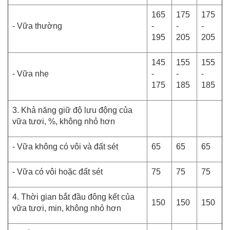
165
175
175
- Vữa thường
-
-
-
195
205
205
145
155
155
- Vữa nhẹ
-
-
-
175
185
185
3. Khả năng giữ độ lưu động của
vữa tươi, %, không nhỏ hơn
- Vữa không có vôi và đất sét
65
65
65
- Vữa có vôi hoặc đất sét
75
75
75
4. Thời gian bắt đầu đông kết của
150
150
150
vữa tươi, min, không nhỏ hơn