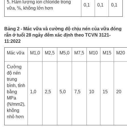
5. Hàm lượng ion chloride trong
0,1
0,1
0,1
vữa, %, không lớn hơn
Bảng 2 - Mác vữa và cường độ chịu nén của vữa đóng
rắn ở tuổi 28 ngày đêm xác định theo TCVN 3121-
11:2022
Mác vữa
M1,0
M2,5
M5,0
M7,5
M10
M15
M20
Cường
độ nén
trung
bình, tính
bằng
1,0
2,5
5,0
7,5
10
15
20
MPa
(N/mm2),
không
nhỏ hơn