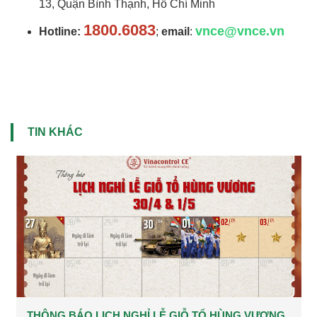
13, Quận Bình Thạnh, Hồ Chí Minh
1800.6083
vnce@vnce.vn
Hotline:
;
email
:
TIN KHÁC
THÔNG BÁO LỊCH NGHỈ LỄ GIỖ TỔ HÙNG VƯƠNG,