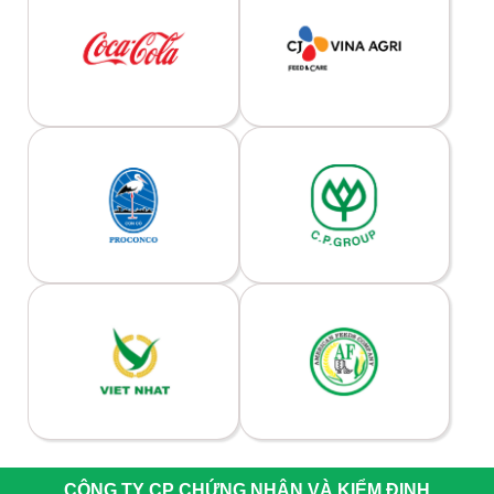
CÔNG TY CP CHỨNG NHẬN VÀ KIỂM ĐỊNH