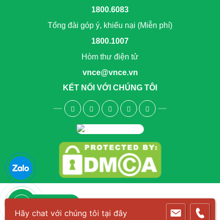
1800.6083
Tổng đài góp ý, khiếu nại (Miễn phí)
1800.1007
Hòm thư điện tử
vnce@vnce.vn
KẾT NỐI VỚI CHÚNG TÔI
1800.6083
Hãy chat với chúng tôi tại đây