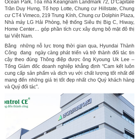
Ocean Park, Tòa nhà Keangnam Landmark 72, D’Capitale
Trần Duy Hưng, Tổ hợp Lotte, Chung cư Hillstate, Chung
cư CT4 Vimeco, 219 Trung Kính, Chung cư Dolphin Plaza,
Nhà máy LG Hải Phòng, hệ thống Siêu thị Big C, Hiway,
Home Center… góp phần tích cực xây dựng bộ mặt đô thị
tại Việt Nam.
Bằng những nỗ lực trong thời gian qua, Hyundai Thành
Công đang ngày càng phát triển và trở thành đối tác tin
cậy theo đúng Thông điệp được ông Kyoung Uk Lee –
Tổng Giám đốc doanh nghiệp khẳng định “Cam kết luôn
cung cấp sản phẩm và dịch vụ với chất lượng tốt nhất để
mang đến những giá trị tốt đẹp nhất cho Quý khách hàng
và Quý đối tác”.