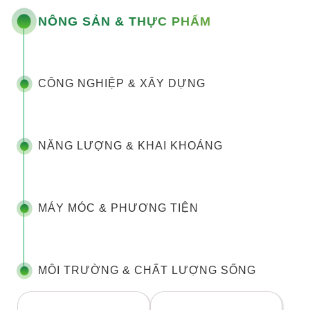
NÔNG SẢN & THỰC PHẨM
CÔNG NGHIỆP & XÂY DỰNG
NĂNG LƯỢNG & KHAI KHOÁNG
MÁY MÓC & PHƯƠNG TIỆN
MÔI TRƯỜNG & CHẤT LƯỢNG SỐNG