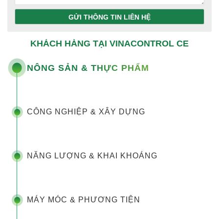
GỬI THÔNG TIN LIÊN HỆ
KHÁCH HÀNG TẠI VINACONTROL CE
NÔNG SẢN & THỰC PHẨM
CÔNG NGHIỆP & XÂY DỰNG
NĂNG LƯỢNG & KHAI KHOÁNG
MÁY MÓC & PHƯƠNG TIỆN