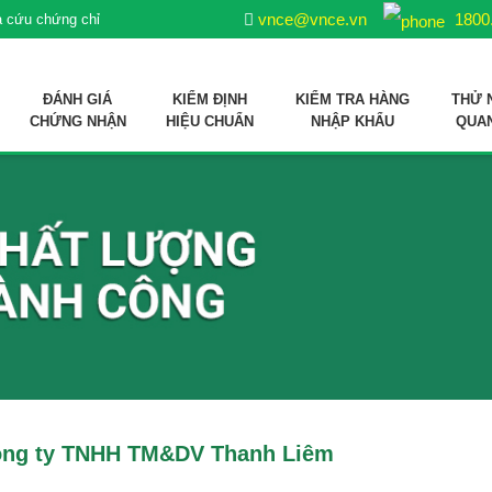
vnce@vnce.vn
1800
a cứu chứng chỉ
ĐÁNH GIÁ
KIỂM ĐỊNH
KIỂM TRA HÀNG
THỬ 
CHỨNG NHẬN
HIỆU CHUẨN
NHẬP KHẨU
QUA
ợp quy sản phẩm xử lý môi trường nuôi trồng thuỷ sản
 liệu sản xuất thức ăn thủy sản
Công ty TNHH TM&DV Thanh Liêm