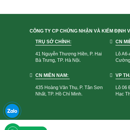
CÔNG TY CP CHỨNG NHẬN VÀ KIỂM ĐỊNH
TRỤ SỞ CHÍNH:
CN MI
41 Nguyễn Thượng Hiền, P. Hai
Lô A6-
Bà Trưng, TP. Hà Nội.
Cường,
CN MIỀN NAM:
VP T
435 Hoàng Văn Thụ, P. Tân Sơn
Lô 06 
Nhất, TP. Hồ Chí Minh.
Hạc Th