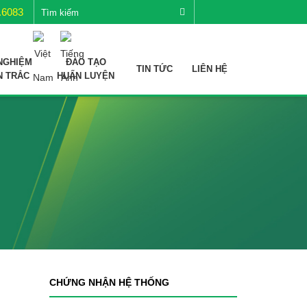
.6083
NGHIỆM
ĐÀO TẠO
TIN TỨC
LIÊN HỆ
N TRẮC
HUẤN LUYỆN
CHỨNG NHẬN HỆ THỐNG