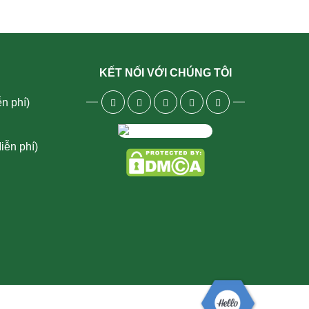
KẾT NỐI VỚI CHÚNG TÔI
n phí)
iễn phí)