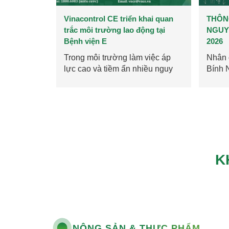
triển khai quan
THÔNG BÁO LỊCH NGHỈ TẾT
 lao động tại
NGUYÊN ĐÁN XUÂN BÍNH NGỌ
2026
ng làm việc áp
Nhân dịp Tết Nguyên Đán Xuân
m ẩn nhiều nguy
Bính Ngọ 2026, Vinacontrol CE
ến...
xin kính chúc Quý...
K
NÔNG SẢN & THỰC PHẨM