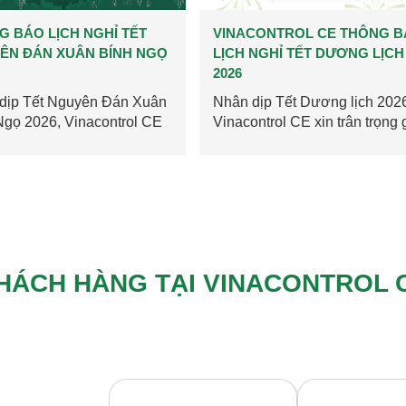
VINACONTROL CE THÔNG BÁO
VINACONTROL CE đượ
LỊCH NGHỈ TẾT DƯƠNG LỊCH
dương là Doanh nghiệp
2026
tiêu biểu Thủ đô năm 2
Nhân dịp Tết Dương lịch 2026,
Ngày 22 tháng 12 năm 2
Vinacontrol CE xin trân trọng gửi
Hội nghị tuyên dương
tới Quý Khách...
nộp thuế tiêu biểu...
HÁCH HÀNG TẠI VINACONTROL 