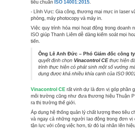
tiêu chuẩn
ISO 14001:2015
.
- Lĩnh Vực: Gia công, thương mại mực in laser v
phòng, máy photocopy và máy in.
Việc quy trình hóa mọi hoạt động trong doanh 
ISO giúp Thanh Liêm dễ dàng kiểm soát mọi hoạ
tiến.
Ông Lê Anh Đức – Phó Giám đốc công ty
quyết định chọn
Vinacontrol CE
thực hiện đ
trình thực hiện có phát sinh một số vướng m
dụng được khá nhiều khía cạnh của ISO 9001
Vinacontrol CE
rất vinh dự là đơn vị góp phần
môi trường cũng như đưa thương hiệu Thuận Ph
ra thị trường thế giới.
Áp dụng hệ thống quản lý chất lượng theo tiêu ch
và ngay cả những người lao động trong đơn vị 
tận lực với công việc hơn, từ đó lại nhân lên h