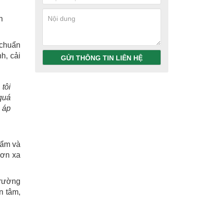
n
 chuẩn
h, cải
GỬI THÔNG TIN LIÊN HỆ
tôi
quá
 áp
hẩm và
ươn xa
trường
n tâm,