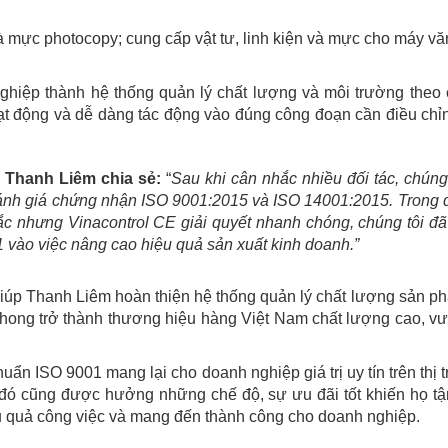
à mực photocopy; cung cấp vật tư, linh kiện và mực cho máy vă
nghiệp thành hệ thống quản lý chất lượng và môi trường theo
t động và dễ dàng tác động vào đúng công đoạn cần điều chỉn
 Thanh Liêm chia sẻ:
“
Sau khi cân nhắc nhiều đối tác, chúng 
ánh giá chứng nhận ISO 9001:2015 và ISO 14001:2015. Trong 
ắc nhưng Vinacontrol CE giải quyết nhanh chóng, chúng tôi đã
 vào việc nâng cao hiệu quả sản xuất kinh doanh.”
 giúp Thanh Liêm hoàn thiện hệ thống quản lý chất lượng sản p
ong trở thành thương hiệu hàng Việt Nam chất lượng cao, v
uẩn ISO 9001 mang lại cho doanh nghiệp giá trị uy tín trên thị 
đó cũng được hưởng những chế độ, sự ưu đãi tốt khiến họ tậ
iệu quả công việc và mang đến thành công cho doanh nghiệp.