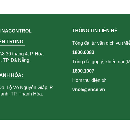
THÔNG TIN LIÊN HỆ
 VINACONTROL
ỀN TRUNG:
Tổng đài tư vấn dịch vụ (Miễ
1800.6083
A8 30 tháng 4, P. Hòa
 TP. Đà Nẵng.
Tổng đài góp ý, khiếu nại (M
1800.1007
HANH HÓA:
Hòm thư điện tử
Đại Lộ Võ Nguyên Giáp, P.
vnce@vnce.vn
ành, TP. Thanh Hóa.