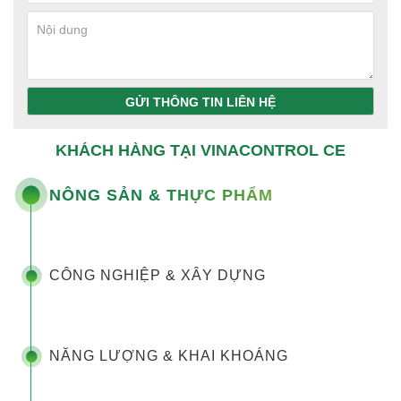
GỬI THÔNG TIN LIÊN HỆ
KHÁCH HÀNG TẠI VINACONTROL CE
NÔNG SẢN & THỰC PHẨM
CÔNG NGHIỆP & XÂY DỰNG
NĂNG LƯỢNG & KHAI KHOÁNG