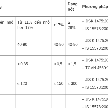
Dạng
g
Phương pháp
bột
– JISK 1475:2
ến nhỏ
Từ 11% đến nhỏ
≥
≥17%
hơn 17%
28%
– IS 15573:20
– JIS K 1475:
40-90
40-90
40-90
– IS 15573:20
– JISK 1475:2
≤ 0,35
≤ 0,5
≤ 1,5
– TCVN 4560:
– JIS K 1475:
≤ 120
≤ 150
≤ 300
– IS 15573:20
– JIS K 1475:
– IS 15573:20