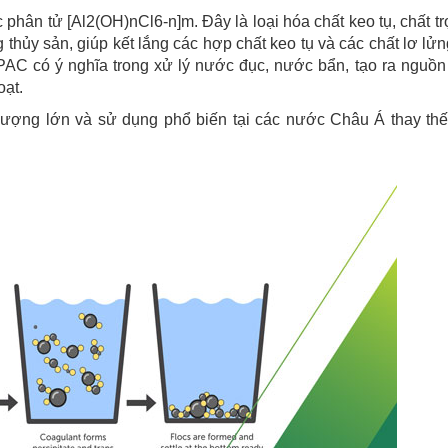
hân tử [Al2(OH)nCl6-n]m. Đây là loại hóa chất keo tụ, chất tr
 thủy sản, giúp kết lắng các hợp chất keo tụ và các chất lơ lửng
. PAC có ý nghĩa trong xử lý nước đục, nước bẩn, tạo ra nguồ
oạt.
lượng lớn và sử dụng phổ biến tại các nước Châu Á thay th