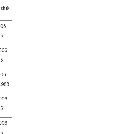
 thử
006
05
2006
05
006
1988
2006
05
2006
05