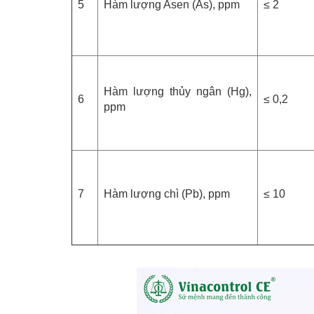
5
Hàm lượng Asen (As), ppm
≤ 2
Hàm lượng thủy ngân (Hg),
6
≤ 0,2
ppm
7
Hàm lượng chì (Pb), ppm
≤ 10