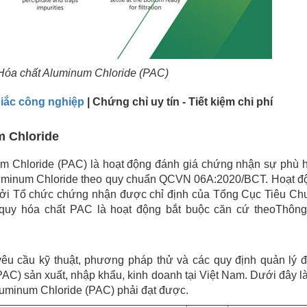
Hóa chất Aluminum Chloride (PAC)
ắc công nghiệp
| Chứng chỉ uy tín - Tiết kiệm chi phí
um Chloride
m Chloride (PAC) là hoạt động đánh giá chứng nhận sự phù 
Aluminum Chloride theo quy chuẩn QCVN 06A:2020/BCT. Hoạt đ
bởi Tổ chức chứng nhận được chỉ định của Tổng Cục Tiêu Ch
y hóa chất PAC là hoạt động bắt buộc căn cứ theoThông
 cầu kỹ thuật, phương pháp thử và các quy định quản lý đ
C) sản xuất, nhập khẩu, kinh doanh tại Việt Nam. Dưới đây l
Aluminum Chloride (PAC) phải đạt được.