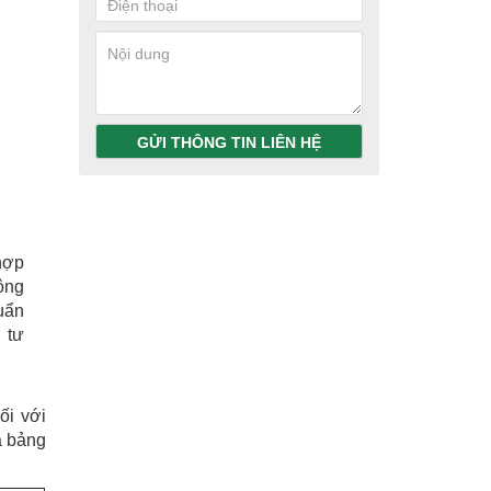
GỬI THÔNG TIN LIÊN HỆ
hợp
ộng
uẩn
 tư
ối với
à bảng