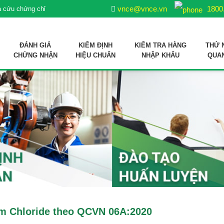
vnce@vnce.vn
1800
a cứu chứng chỉ
ĐÁNH GIÁ
KIỂM ĐỊNH
KIỂM TRA HÀNG
THỬ 
CHỨNG NHẬN
HIỆU CHUẨN
NHẬP KHẨU
QUA
ợp quy sản phẩm xử lý môi trường nuôi trồng thuỷ sản
 liệu sản xuất thức ăn thủy sản
m Chloride theo QCVN 06A:2020