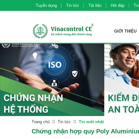
Tuyển dụng
Tin tức
Tài liệu
Hỏi đáp
Tr
GIỚI THIỆU
ISO 9001 - Hệ thống quản lý chất lượng
ISO 14001 - Hệ thống quản lý môi trường
ISO 22000 - Hệ thống quản lý an toàn thực phẩm
HACCP - Hệ thống phân tích mối nguy và kiểm soát điểm tới hạn
ISO 45001 - Hệ thống quản lý An toàn và Sức khỏe nghề nghiệp
Chứng nhận h
Chứng nhận nguyên
Trang chủ
Tin tức
Tin mới nhất
Chứng nhận hợp quy Poly Aluminiu