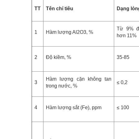
TT
Tên chỉ tiêu
Dạng lỏn
Từ 9% đ
1
Hàm lượng Al2O3, %
hơn 11%
2
Độ kiềm, %
35-85
Hàm lượng cặn không tan
3
≤ 0,2
trong nước, %
4
Hàm lượng sắt (Fe), ppm
≤ 100