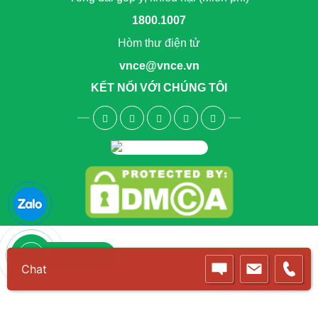
1800.1007
Hòm thư điện tử
vnce@vnce.vn
KẾT NỐI VỚI CHÚNG TÔI
1800.6083
Chat