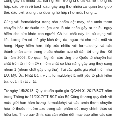
cũng gây ra nhiều tác hại nghiêm trọng cho da và hệ thống hô
hấp, các bệnh về bạch cầu, gây ung thư nhiều cơ quan trong cơ
thể, đặc biệt là ung thư đường hô hấp như mũi, họng …
Cùng với formaldehyt trong sản phẩm dệt may, các amin thơm
chuyển hóa từ thuốc nhuộm azo là tác nhân gây ra nhiều nguy
hiểm cho sức khỏe con người. Cả hai chất này khi sử dụng với
liều lượng lớn có thể gây kích ứng da, ngứa rát cho mắt, mũi và
họng. Nguy hiểm hơn, tiếp xúc nhiều với formaldehyt và các
thành phần amin trong thuốc nhuộm azo sẽ dẫn tới ung thư. Kể
từ năm 2006, Cơ quan Nghiên cứu Ung thư Quốc tế chuyển hai
chất trên từ nhóm 2A (nhóm chất có khả năng gây ung thư) sang
nhóm 1 (nhóm chất gây ung thư). Tại các quốc gia phát triển như
EU, Mỹ, Úc, Nhật Bản, v.v… formaldehyt là một yếu tố phải kiểm
tra, quản lý rất chặt.
Từ ngày 1/5/2018, Quy chuẩn quốc gia QCVN 01:2017/BCT nằm
trong Thông tư 21/2017/TT-BCT của Bộ Công thương quy định về
mức giới hạn hàm lượng formaldehyt và các amin thơm chuyển
hóa từ thuốc nhuộm azo trong sản phẩm dệt may chính thức có
hiệu lực. Theo quy định, các sản phẩm dệt may bao gồm các sản