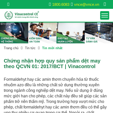
1800.6083
vnce@vnce.vn
Trang chủ
Tin tức
Tin mới nhất
Chứng nhận hợp quy sản phẩm dệt may
theo QCVN 01: 2017/BCT | Vinacontrol
Formaldehyt hay các amin thơm chuyển hóa từ thuốc
nhuộm azo đều là những chất sử dụng thường xuyên
trong ngành công nghiệp dệt may. Nếu sử dụng ở đúng
mức giới hạn cho phép, các chất này đều sẽ giúp các sản
phẩm trở nên thẩm mỹ. Trong trường hợp vượt mức cho
phép, chất formaldehyt hay các amin thơm đều có thể gây
ung thư nhiều cơ quan trong cơ thể. Ngoài ra, chất