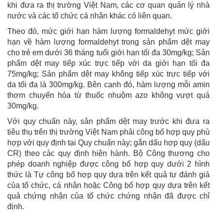
khi đưa ra thị trường Việt Nam, các cơ quan quản lý nhà
nước và các tổ chức cá nhân khác có liên quan.
Theo đó, mức giới hạn hàm lượng formaldehyt mức giới
hạn về hàm lượng formaldehyt trong sản phẩm dệt may
cho trẻ em dưới 36 tháng tuổi giới hạn tối đa 30mg/kg; Sản
phẩm dệt may tiếp xúc trực tiếp với da giới hạn tối đa
75mg/kg; Sản phẩm dệt may không tiếp xúc trực tiếp với
da tối đa là 300mg/kg. Bên cạnh đó, hàm lượng mỗi amin
thơm chuyển hóa từ thuốc nhuộm azo không vượt quá
30mg/kg.
Với quy chuẩn này, sản phẩm dệt may trước khi đưa ra
tiêu thụ trên thị trường Việt Nam phải công bố hợp quy phù
hợp với quy định tại Quy chuẩn này; gắn dấu hợp quy (dấu
CR) theo các quy định hiện hành. Bộ Công thương cho
phép doanh nghiệp được công bố hợp quy dưới 2 hình
thức là Tự công bố hợp quy dựa trên kết quả tự đánh giá
của tổ chức, cá nhân hoặc Công bố hợp quy dựa trên kết
quả chứng nhận của tổ chức chứng nhận đã được chỉ
định.