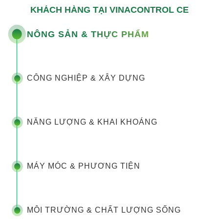
KHÁCH HÀNG TẠI VINACONTROL CE
NÔNG SẢN & THỰC PHẨM
CÔNG NGHIỆP & XÂY DỰNG
NĂNG LƯỢNG & KHAI KHOÁNG
MÁY MÓC & PHƯƠNG TIỆN
MÔI TRƯỜNG & CHẤT LƯỢNG SỐNG