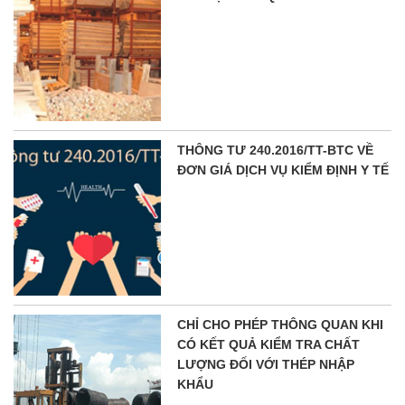
THÔNG TƯ 240.2016/TT-BTC VỀ
ĐƠN GIÁ DỊCH VỤ KIỂM ĐỊNH Y TẾ
CHỈ CHO PHÉP THÔNG QUAN KHI
CÓ KẾT QUẢ KIỂM TRA CHẤT
LƯỢNG ĐỐI VỚI THÉP NHẬP
KHẨU