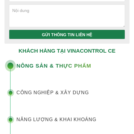
GỬI THÔNG TIN LIÊN HỆ
KHÁCH HÀNG TẠI VINACONTROL CE
NÔNG SẢN & THỰC PHẨM
CÔNG NGHIỆP & XÂY DỰNG
NĂNG LƯỢNG & KHAI KHOÁNG