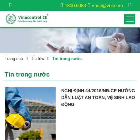
1800.6083
vnce@vnce.vn
Trang chủ
Tin tức
Tin trong nước
Tin trong nước
NGHỊ ĐỊNH 44/2016/NĐ-CP HƯỚNG
DẪN LUẬT AN TOÀN, VỆ SINH LAO
ĐỘNG