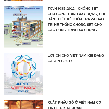
TCVN 9385:2012 - CHỐNG SÉT
CHO CÔNG TRÌNH XÂY DỰNG, CHỈ
DẪN THIẾT KẾ, KIỂM TRA VÀ BẢO
TRÌ HỆ THỐNG CHỐNG SÉT CHO
CÁC CÔNG TRÌNH XÂY DỰNG
LỢI ÍCH CHO VIỆT NAM KHI ĐĂNG
CAI APEC 2017
XUẤT KHẨU GỖ Ở VIỆT NAM CÓ
TÍN HIỆU KHẢ QUAN